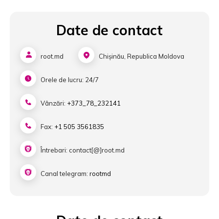
Date de contact
root.md
Chișinău, Republica Moldova
Orele de lucru: 24/7
Vânzări:
+373_78_232141
Fax:
+1 505 3561835
Întrebari: contact[@]root.md
Canal telegram:
rootmd