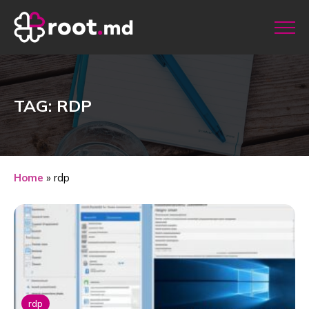
TAG: RDP
Home
»
rdp
rdp