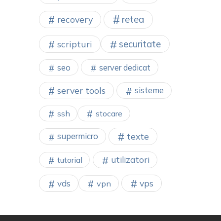
retea
recovery
securitate
scripturi
seo
server dedicat
server tools
sisteme
ssh
stocare
texte
supermicro
utilizatori
tutorial
vps
vds
vpn