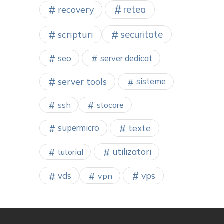
retea
recovery
securitate
scripturi
seo
server dedicat
server tools
sisteme
ssh
stocare
texte
supermicro
utilizatori
tutorial
vps
vds
vpn