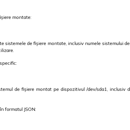
ișiere montate:
sistemele de fișiere montate, inclusiv numele sistemului de fi
ilizare.
specific:
mul de fișiere montat pe dispozitivul /dev/sda1, inclusiv di
 în formatul JSON: