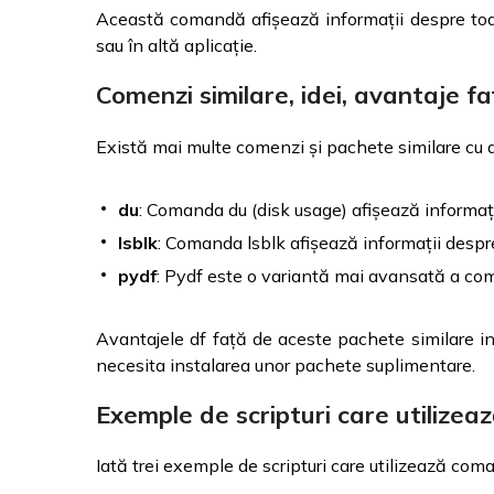
Această comandă afișează informații despre toate
sau în altă aplicație.
Comenzi similare, idei, avantaje f
Există mai multe comenzi și pachete similare cu df
du
: Comanda du (disk usage) afișează informații 
lsblk
: Comanda lsblk afișează informații despre 
pydf
: Pydf este o variantă mai avansată a comen
Avantajele df față de aceste pachete similare inc
necesita instalarea unor pachete suplimentare.
Exemple de scripturi care utilizea
Iată trei exemple de scripturi care utilizează com