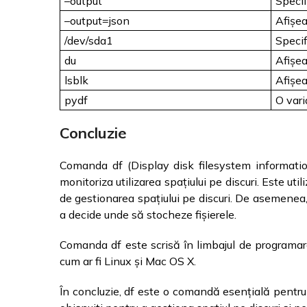
–output
Specif
–output=json
Afișea
/dev/sda1
Specif
du
Afișea
lsblk
Afișea
pydf
O var
Concluzie
Comanda df (Display disk filesystem information)
monitoriza utilizarea spațiului pe discuri. Este uti
de gestionarea spațiului pe discuri. De asemenea, p
a decide unde să stocheze fișierele.
Comanda df este scrisă în limbajul de programare
cum ar fi Linux și Mac OS X.
În concluzie, df este o comandă esențială pentru m