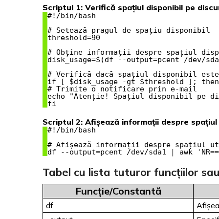
Scriptul 1: Verifică spațiul disponibil pe disc
#!/bin/bash

# Setează pragul de spațiu disponibil

threshold=90

# Obține informații despre spațiul disp
disk_usage=$(df --output=pcent /dev/sda
# Verifică dacă spațiul disponibil este
if [ $disk_usage -gt $threshold ]; then

# Trimite o notificare prin e-mail

echo "Atenție! Spațiul disponibil pe di
fi
Scriptul 2: Afișează informații despre spațiul 
#!/bin/bash

# Afișează informații despre spațiul ut
df --output=pcent /dev/sda1 | awk 'NR==
Tabel cu lista tuturor funcțiilor sa
Funcție/Constantă
df
Afișea