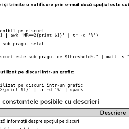
uri și trimite o notificare prin e-mail dacă spațiul este s
onibil pe discuri

1 | awk 'NR==2{print $1}' | tr -d '%')

 sub pragul setat

scuri este sub pragul de $threshold%." | mail -s "
utilizat pe discuri într-un grafic:
ilizat pe discuri într-un grafic

2{print $1}' | tr -d '%' | spark
u constantele posibile cu descrieri
Descriere
ză informații despre spațiul pe discuri