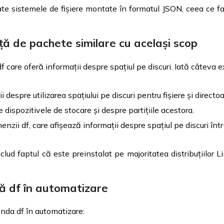
 sistemele de fișiere montate în formatul JSON, ceea ce face
ață de pachete similare cu același scop
 care oferă informații despre spațiul pe discuri. Iată câteva 
despre utilizarea spațiului pe discuri pentru fișiere și directoa
dispozitivele de stocare și despre partițiile acestora.
zii df, care afișează informații despre spațiul pe discuri într-
lud faptul că este preinstalat pe majoritatea distribuțiilor L
ză df în automatizare
anda df în automatizare: