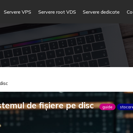
Servere VPS
Servere root VDS
Servere dedicate
Co
disc
stemul de fișiere pe disc
guide
stocar