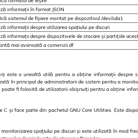
ică formatul de ieșire
ză informații în format JSON
ică sistemul de fișiere montat pe dispozitivul /dev/sda1
ză informații despre utilizarea spațiului pe discuri
ză informații despre dispozitivele de stocare și partițiile aces
iantă mai avansată a comenzii df
 este o unealtă utilă pentru a obține informații despre spaț
lizată în principal de administratorii de sistem pentru a monitor
oate fi folosită de utilizatorii obișnuiți pentru a obține infor
 C și face parte din pachetul GNU Core Utilities. Este dispo
onitorizarea spațiului pe discuri și este utilizată în mod frecv