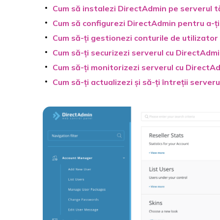
Cum să instalezi DirectAdmin pe serverul t
Cum să configurezi DirectAdmin pentru a-ți
Cum să-ți gestionezi conturile de utilizator
Cum să-ți securizezi serverul cu DirectAdm
Cum să-ți monitorizezi serverul cu DirectA
Cum să-ți actualizezi și să-ți întreții serve