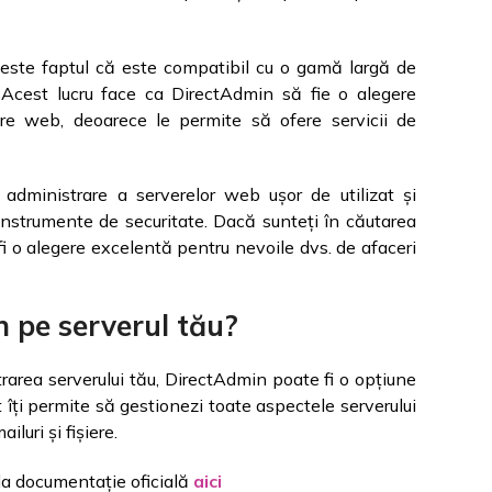
 este faptul că este compatibil cu o gamă largă de
 Acest lucru face ca DirectAdmin să fie o alegere
uire web, deoarece le permite să ofere servicii de
administrare a serverelor web ușor de utilizat și
 instrumente de securitate. Dacă sunteți în căutarea
i o alegere excelentă pentru nevoile dvs. de afaceri
 pe serverul tău?
trarea serverului tău, DirectAdmin poate fi o opțiune
 îți permite să gestionezi toate aspectele serverului
luri și fișiere.
 la documentație oficială
aici