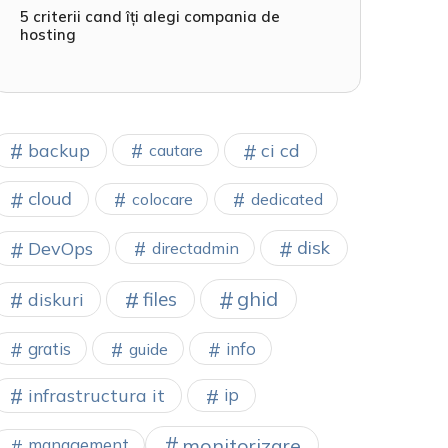
5 criterii cand îți alegi compania de
hosting
backup
ci cd
cautare
cloud
colocare
dedicated
disk
DevOps
directadmin
ghid
files
diskuri
gratis
info
guide
infrastructura it
ip
monitorizare
management