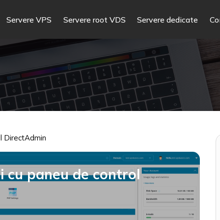
Servere VPS
Servere root VDS
Servere dedicate
Co
ol DirectAdmin
i cu paneu de control