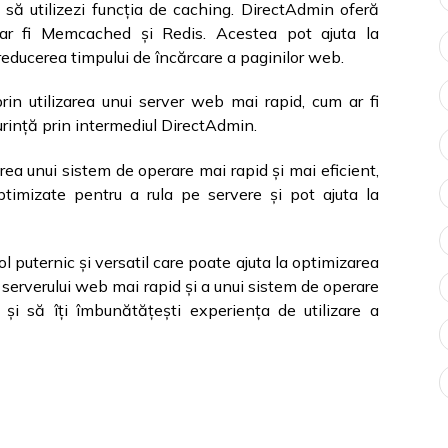
 să utilizezi funcția de caching. DirectAdmin oferă
m ar fi Memcached și Redis. Acestea pot ajuta la
reducerea timpului de încărcare a paginilor web.
in utilizarea unui server web mai rapid, cum ar fi
șurință prin intermediul DirectAdmin.
zarea unui sistem de operare mai rapid și mai eficient,
imizate pentru a rula pe servere și pot ajuta la
 puternic și versatil care poate ajuta la optimizarea
g, serverului web mai rapid și a unui sistem de operare
și să îți îmbunătățești experiența de utilizare a