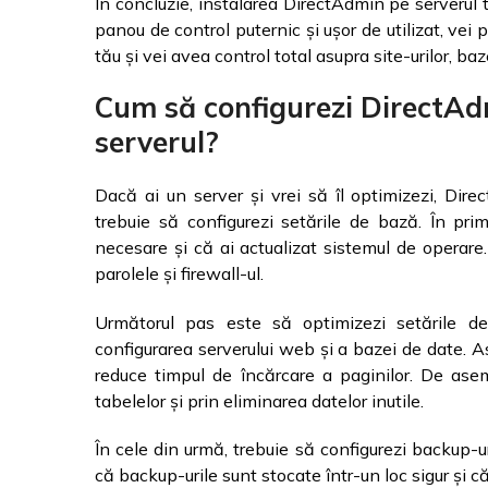
În concluzie, instalarea DirectAdmin pe serverul 
panou de control puternic și ușor de utilizat, vei
tău și vei avea control total asupra site-urilor, baz
Cum să configurezi DirectAd
serverul?
Dacă ai un server și vrei să îl optimizezi, Dir
trebuie să configurezi setările de bază. În pri
necesare și că ai actualizat sistemul de operare.
parolele și firewall-ul.
Următorul pas este să optimizezi setările de
configurarea serverului web și a bazei de date. A
reduce timpul de încărcare a paginilor. De as
tabelelor și prin eliminarea datelor inutile.
În cele din urmă, trebuie să configurezi backup-ur
că backup-urile sunt stocate într-un loc sigur și c