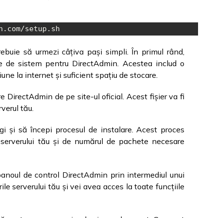
n.com/setup.sh
ebuie să urmezi câțiva pași simpli. În primul rând,
ele de sistem pentru DirectAdmin. Acestea includ o
ne la internet și suficient spațiu de stocare.
e DirectAdmin de pe site-ul oficial. Acest fișier va fi
rverul tău.
agi și să începi procesul de instalare. Acest proces
 serverului tău și de numărul de pachete necesare
panoul de control DirectAdmin prin intermediul unui
le serverului tău și vei avea acces la toate funcțiile