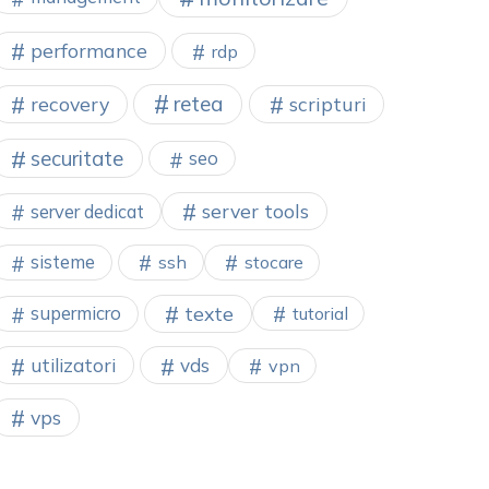
performance
rdp
retea
recovery
scripturi
securitate
seo
server tools
server dedicat
sisteme
ssh
stocare
texte
supermicro
tutorial
utilizatori
vds
vpn
vps