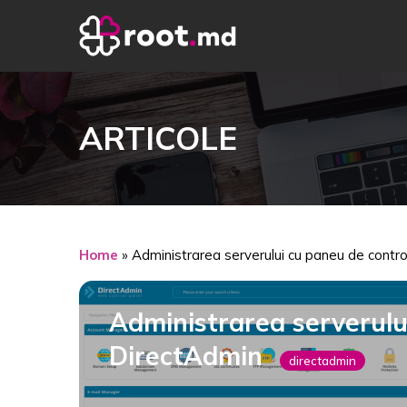
ARTICOLE
Home
»
Administrarea serverului cu paneu de contr
Administrarea serverulu
DirectAdmin
directadmin