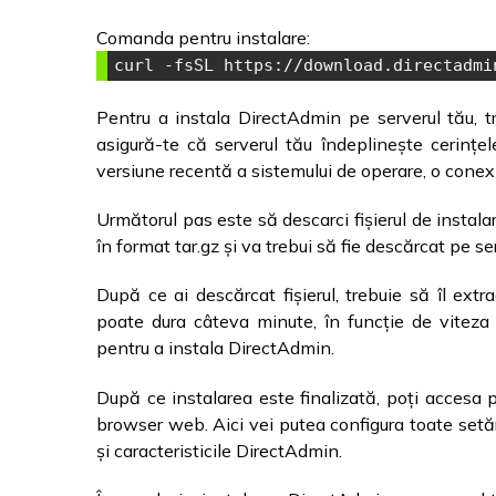
Comanda pentru instalare:
curl
-fsSL
 https://download.directadmi
Pentru a instala DirectAdmin pe serverul tău, tr
asigură-te că serverul tău îndeplinește cerinț
versiune recentă a sistemului de operare, o conexiu
Următorul pas este să descarci fișierul de instalar
în format tar.gz și va trebui să fie descărcat pe se
După ce ai descărcat fișierul, trebuie să îl extr
poate dura câteva minute, în funcție de viteza
pentru a instala DirectAdmin.
După ce instalarea este finalizată, poți accesa 
browser web. Aici vei putea configura toate setări
și caracteristicile DirectAdmin.