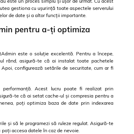
tău este un proces simplu și ușor de urmat. Cu acest
 putea gestiona cu ușurință toate aspectele serverului
elor de date și a altor funcții importante.
min pentru a-ți optimiza
ectAdmin este o soluție excelentă. Pentru a începe,
mul rând, asigură-te că ai instalat toate pachetele
 Apoi, configurează setările de securitate, cum ar fi
 performanță. Acest lucru poate fi realizat prin
sigură-te că ai setat cache-ul și compresia pentru a
emenea, poți optimiza baza de date prin indexarea
ile și să le programezi să ruleze regulat. Asigură-te
ă poți accesa datele în caz de nevoie.