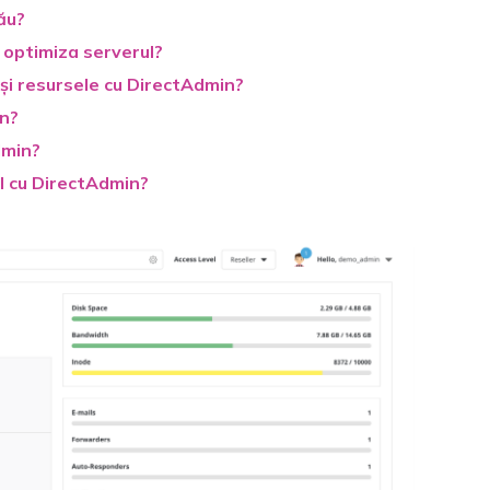
ău?
 optimiza serverul?
 și resursele cu DirectAdmin?
in?
dmin?
rul cu DirectAdmin?