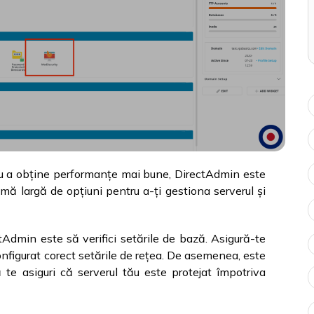
ntru a obține performanțe mai bune, DirectAdmin este
mă largă de opțiuni pentru a-ți gestiona serverul și
tAdmin este să verifici setările de bază. Asigură-te
onfigurat corect setările de rețea. De asemenea, este
ă te asiguri că serverul tău este protejat împotriva