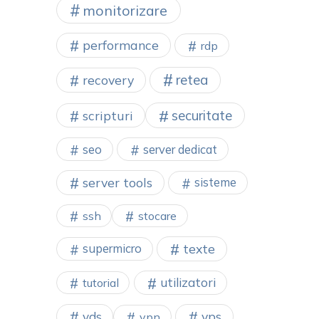
monitorizare
performance
rdp
retea
recovery
securitate
scripturi
seo
server dedicat
server tools
sisteme
ssh
stocare
texte
supermicro
utilizatori
tutorial
vps
vds
vpn