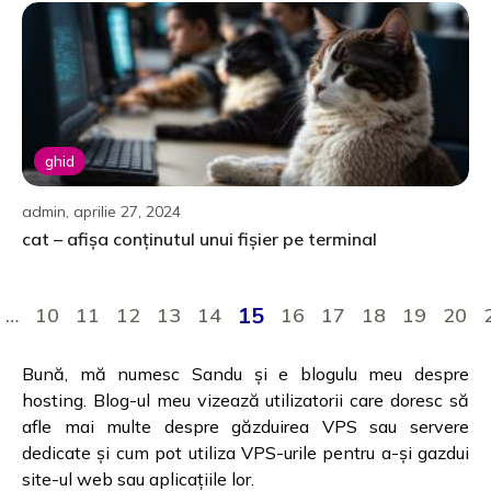
ghid
admin, aprilie 27, 2024
cat – afișa conținutul unui fișier pe terminal
15
…
10
11
12
13
14
16
17
18
19
20
Bună, mă numesc Sandu și e blogulu meu despre
hosting. Blog-ul meu vizează utilizatorii care doresc să
afle mai multe despre găzduirea VPS sau servere
dedicate și cum pot utiliza VPS-urile pentru a-și gazdui
site-ul web sau aplicațiile lor.