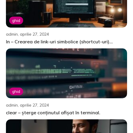
ghid
admin, aprilie 27, 2024
ln – Crearea de link-uri simbolice (shortcut-uri)...
ghid
admin, aprilie 27, 2024
clear – șterge conținutul afișat în terminal.