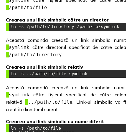
symlink
.
/path/to/file
Crearea unui link simbolic către un director
ln -s /path/to/directory /path/to/symlink
Această comandă creează un link simbolic numit
către directorul specificat de către calea
symlink
.
/path/to/directory
Crearea unui link simbolic relativ
ln -s ../path/to/file symlink
Această comandă creează un link simbolic numit
către fișierul specificat de către calea
symlink
relativă
. Link-ul simbolic va fi
../path/to/file
creat în directorul curent.
Crearea unui link simbolic cu nume diferit
ln -s /path/to/file 