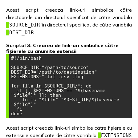
Acest script creează link-uri simbolice către
directoarele din directorul specificat de către variabila
în directorul specificat de către variabila
SOURCE_DIR
.
DEST_DIR
Scriptul 3: Crearea de link-uri simbolice către
fișierele cu anumite extensii
#!/bin/bash

SOURCE_DIR="/path/to/source"

DEST_DIR="/path/to/destination"

EXTENSIONS=".txt .csv .log"

for file in $SOURCE_DIR/*; do

  if [[ $EXTENSIONS == *$(basename 
"$file")* ]]; then

    ln -s "$file" "$DEST_DIR/$(basename 
"$file")"

  fi

done
Acest script creează link-uri simbolice către fișierele cu
extensiile specificate de către variabila
EXTENSIONS