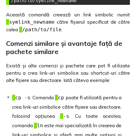
/path/to/symlink_newname
Această comandă creează un link simbolic numit
către fișierul specificat de către
symlink_newname
calea
.
/path/to/file
Comenzi similare și avantaje față de
pachete similare
Există și alte comenzi și pachete care pot fi utilizate
pentru a crea link-uri simbolice sau shortcut-uri către
alte fișiere sau directoare. Iată câteva exemple:
: Comanda
poate fi utilizată pentru a
cp -s
cp
crea link-uri simbolice către fișiere sau directoare,
folosind opțiunea
. Cu toate acestea,
-s
comanda
este mai specializată în crearea de
ln
link-uri simbolice și oferă mai multe opțiuni și