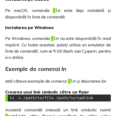
Pe macOS, comanda
este deja instalată și
ln
disponibilă în linia de comandă.
Instalarea pe Windows
Pe Windows, comanda
nu este disponibilă în mod
ln
implicit. Cu toate acestea, puteți utiliza un emulator de
linie de comandă, cum ar fi Git Bash sau Cygwin, pentru
a o utiliza.
Exemple de comenzi ln
Iată câteva exemple de comenzi
și descrierea lor:
ln
Crearea unui link simbolic către un fișier
ln -s /path/to/file /path/to/symlink
Această comandă creează un link simbolic numit
către fișierul specificat de către calea