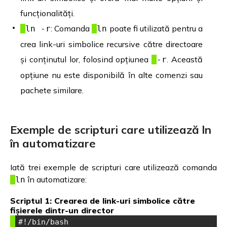
funcționalități.
: Comanda
poate fi utilizată pentru a
ln -r
ln
crea link-uri simbolice recursive către directoare
și conținutul lor, folosind opțiunea
. Această
-r
opțiune nu este disponibilă în alte comenzi sau
pachete similare.
Exemple de scripturi care utilizează ln
în automatizare
Iată trei exemple de scripturi care utilizează comanda
în automatizare:
ln
Scriptul 1: Crearea de link-uri simbolice către
fișierele dintr-un director
#!/bin/bash
