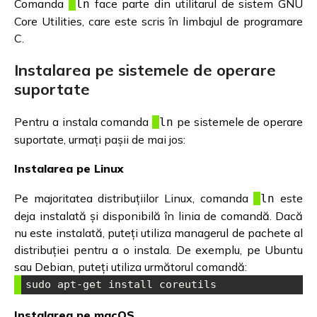
Comanda
face parte din utilitarul de sistem GNU
ln
Core Utilities, care este scris în limbajul de programare
C.
Instalarea pe sistemele de operare
suportate
Pentru a instala comanda
pe sistemele de operare
ln
suportate, urmați pașii de mai jos:
Instalarea pe Linux
Pe majoritatea distribuțiilor Linux, comanda
este
ln
deja instalată și disponibilă în linia de comandă. Dacă
nu este instalată, puteți utiliza managerul de pachete al
distribuției pentru a o instala. De exemplu, pe Ubuntu
sau Debian, puteți utiliza următorul comandă:
sudo apt-get install coreutils
Instalarea pe macOS