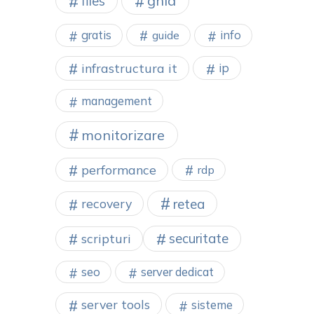
ghid
files
gratis
info
guide
infrastructura it
ip
management
monitorizare
performance
rdp
retea
recovery
securitate
scripturi
seo
server dedicat
server tools
sisteme