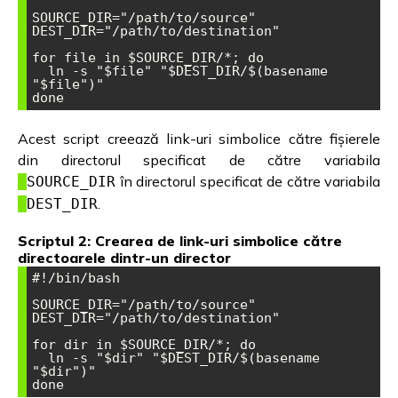
SOURCE_DIR="/path/to/source"

DEST_DIR="/path/to/destination"

for file in $SOURCE_DIR/*; do

  ln -s "$file" "$DEST_DIR/$(basename 
"$file")"

done
Acest script creează link-uri simbolice către fișierele
din directorul specificat de către variabila
în directorul specificat de către variabila
SOURCE_DIR
.
DEST_DIR
Scriptul 2: Crearea de link-uri simbolice către
directoarele dintr-un director
#!/bin/bash

SOURCE_DIR="/path/to/source"

DEST_DIR="/path/to/destination"

for dir in $SOURCE_DIR/*; do

  ln -s "$dir" "$DEST_DIR/$(basename 
"$dir")"

done