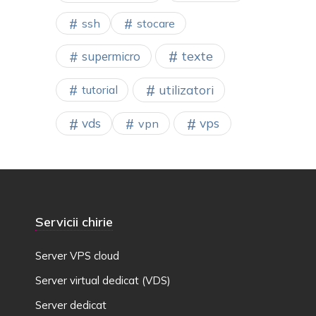
ssh
stocare
texte
supermicro
utilizatori
tutorial
vps
vds
vpn
Servicii chirie
Server VPS cloud
Server virtual dedicat (VDS)
Server dedicat