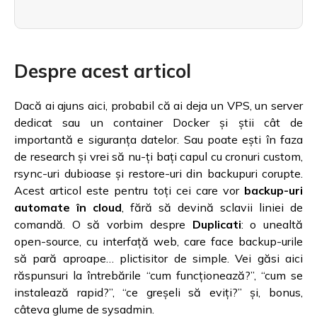
Despre acest articol
Dacă ai ajuns aici, probabil că ai deja un VPS, un server
dedicat sau un container Docker și știi cât de
importantă e siguranța datelor. Sau poate ești în faza
de research și vrei să nu-ți bați capul cu cronuri custom,
rsync-uri dubioase și restore-uri din backupuri corupte.
Acest articol este pentru toți cei care vor
backup-uri
automate în cloud
, fără să devină sclavii liniei de
comandă. O să vorbim despre
Duplicati
: o unealtă
open-source, cu interfață web, care face backup-urile
să pară aproape… plictisitor de simple. Vei găsi aici
răspunsuri la întrebările “cum funcționează?”, “cum se
instalează rapid?”, “ce greșeli să eviți?” și, bonus,
câteva glume de sysadmin.