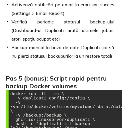
Activează notificări pe email la erori sau succes
(Settings > Email Report)
Verifică periodic statusul backup-ului
(Dashboard-ul Duplicati arată ultimele joburi,
erori, spațiu ocupat etc)
Backup manual la baza de date Duplicati (ca să
nu pierzi statusul backupurilor la un restore total)
Pas 5 (bonus): Script rapid pentru
backup Docker volumes
docker run -it --rm \

  -v duplicati-config:/config \

  -v 
/var/lib/docker/volumes/myvolume/_data:/data:r
\

  -v /backup:/backup \

  ghcr.io/linuxserver/duplicati \

  bash -c "duplicati-cli backup 