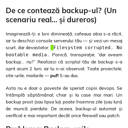
De ce contează backup-ul? (Un
scenariu real… și dureros)
Imaginează-ți: e luni dimineață, cafeaua abia s-a răcit,
iar tu deschizi consola serverului tău — și vezi un mesaj
scurt, dar devastator:
Filesystem corrupted. No
Panică, transpirație, “dar aveam
bootable media.
backup… nu?” Realizezi că scriptul tău de backup s-a
oprit acum 2 luni, iar tu n-ai observat. Toate proiectele,
site-urile, mailurile —
puf!
S-au dus.
Asta nu e doar o poveste de speriat copiii devops. Se
întâmplă săptămânal, chiar și la case mai mari. Un
backup prost (sau lipsa lui) poate însemna zile (sau luni)
de muncă pierdute. De aceea, backup-ul automat și
verificat e mai important decât orice firewall sau patch.