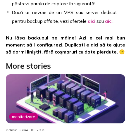
păstrezi parola de criptare în siguranță!
Dacă ai nevoie de un VPS sau server dedicat
pentru backup offsite, vezi ofertele
aici
sau
aici
.
Nu lăsa backupul pe mâine! Azi e cel mai bun
moment să-l configurezi. Duplicati e aici să te ajute
să dormi liniștit, fără coșmaruri cu date pierdute. 😉
More stories
monitorizare
admin, iunie 30, 2025