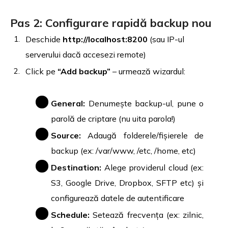
Pas 2: Configurare rapidă backup nou
Deschide
http://localhost:8200
(sau IP-ul
serverului dacă accesezi remote)
Click pe
“Add backup”
– urmează wizardul:
General:
Denumește backup-ul, pune o
parolă de criptare (nu uita parola!)
Source:
Adaugă folderele/fișierele de
backup (ex: /var/www, /etc, /home, etc)
Destination:
Alege providerul cloud (ex:
S3, Google Drive, Dropbox, SFTP etc) și
configurează datele de autentificare
Schedule:
Setează frecvența (ex: zilnic,