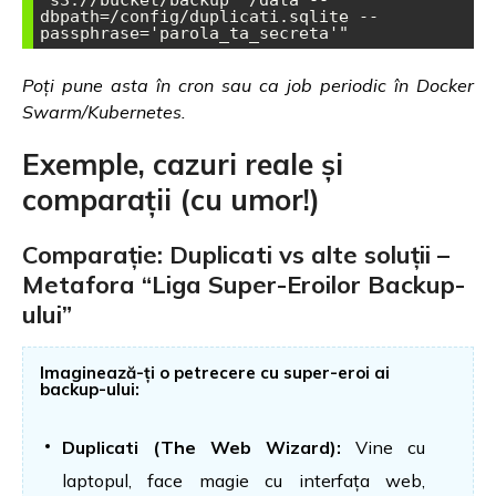
's3://bucket/backup' /data --
dbpath=/config/duplicati.sqlite --
passphrase='parola_ta_secreta'"
Poți pune asta în cron sau ca job periodic în Docker
Swarm/Kubernetes.
Exemple, cazuri reale și
comparații (cu umor!)
Comparație: Duplicati vs alte soluții –
Metafora “Liga Super-Eroilor Backup-
ului”
Imaginează-ți o petrecere cu super-eroi ai
backup-ului:
Duplicati (The Web Wizard):
Vine cu
laptopul, face magie cu interfața web,