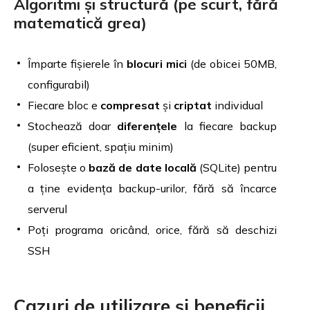
Algoritmi și structură (pe scurt, fără
matematică grea)
Împarte fișierele în
blocuri mici
(de obicei 50MB,
configurabil)
Fiecare bloc e
compresat
și
criptat
individual
Stochează doar
diferențele
la fiecare backup
(super eficient, spațiu minim)
Folosește o
bază de date locală
(SQLite) pentru
a ține evidența backup-urilor, fără să încarce
serverul
Poți programa oricând, orice, fără să deschizi
SSH
Cazuri de utilizare și beneficii