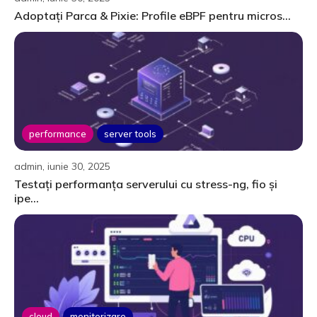
Adoptați Parca & Pixie: Profile eBPF pentru micros...
performance
server tools
admin, iunie 30, 2025
Testați performanța serverului cu stress-ng, fio și
ipe...
cloud
monitorizare