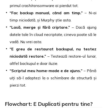
primul crash/ransomware ai pierdut tot.
“Fac backup manual, când am timp.”
– N-ai
timp niciodată, și Murphy știe asta.
“Lasă, merge și fără criptare.”
– Dacă ajung
datele tale în cloud necriptate, cineva poate să le
vadă. Nu vrei asta.
“E greu de restaurat backupul, nu testez
niciodată restore.”
– Testează restore-ul lunar,
altfel backupul e doar iluzie.
“Scriptul meu home-made e de ajuns.”
– Până
uiți să-l adaptezi la o schimbare de structură și
pierzi tot.
Flowchart: E Duplicati pentru tine?