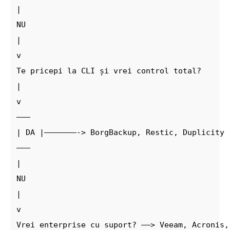
|
NU
|
v
Te pricepi la CLI și vrei control total?
|
v
–––
| DA |–––––––-> BorgBackup, Restic, Duplicity
–––
|
NU
|
v
Vrei enterprise cu suport? ––> Veeam, Acronis,