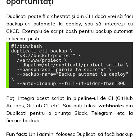
oportunități
Duplicati poate fi orchestrat și din CLI, dacă vrei să faci
backup-uri automate la deploy, sau să integrezi cu
CI/CD. Exemplu de script bash pentru backup automat
la fiecare push:
#!/bin/bash

duplicati-cli backup \

  "s3://bucket/proiect" \

  /var/www/proiect \

  --dbpath=/etc/duplicati/proiect.sqlite \

  --passphrase="parola_ta_secreta" \

  --backup-name="Backup automat la deploy" 
\

Poți integra acest script în pipeline-ul de CI (GitHub
Actions, GitLab CI, etc). Sau poți folosi
webhooks
din
Duplicati pentru a anunța Slack, Telegram, etc, la
fiecare backup.
Fun fact:
Unii admini folosesc Duplicati să facă backup