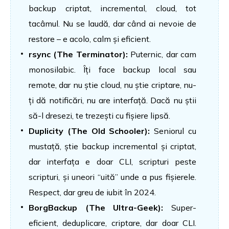
backup criptat, incremental, cloud, tot
tacâmul. Nu se laudă, dar când ai nevoie de
restore – e acolo, calm și eficient.
rsync (The Terminator):
Puternic, dar cam
monosilabic. Îți face backup local sau
remote, dar nu știe cloud, nu știe criptare, nu-
ți dă notificări, nu are interfață. Dacă nu știi
să-l dresezi, te trezești cu fișiere lipsă.
Duplicity (The Old Schooler):
Seniorul cu
mustață, știe backup incremental și criptat,
dar interfața e doar CLI, scripturi peste
scripturi, și uneori “uită” unde a pus fișierele.
Respect, dar greu de iubit în 2024.
BorgBackup (The Ultra-Geek):
Super-
eficient, deduplicare, criptare, dar doar CLI.