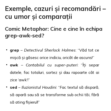
Exemple, cazuri și recomandări –
cu umor și comparații
Comic Metaphor: Cine e cine în echipa
grep-awk-sed?
grep
–
Detectivul Sherlock Holmes
: “Văd tot ce
mișcă și găsesc orice indiciu, oricât de ascuns!”
awk
–
Contabilul cu super-puteri
: “Îți separ
datele, fac totaluri, sortez și dau rapoarte cât ai
zice ‘awk’!”
sed
–
Iluzionistul Houdini
: “Fac textul să dispară,
să apară sau să se transforme sub ochii tăi, fără
să ating fișierul!”