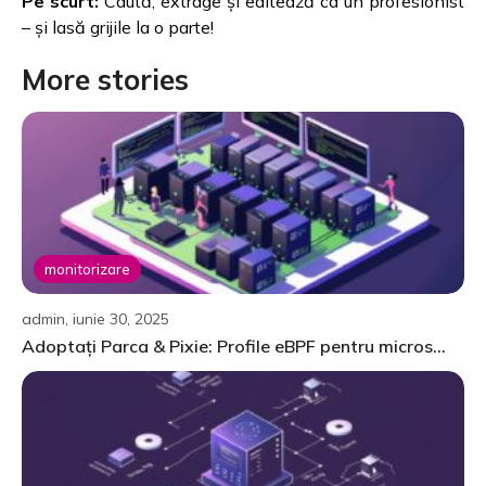
Pe scurt:
Caută, extrage și editează ca un profesionist
– și lasă grijile la o parte!
More stories
monitorizare
admin, iunie 30, 2025
Adoptați Parca & Pixie: Profile eBPF pentru micros...