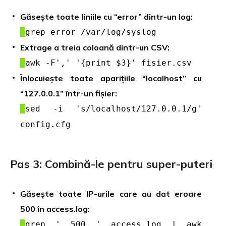
Găsește toate liniile cu “error” dintr-un log:
grep error /var/log/syslog
Extrage a treia coloană dintr-un CSV:
awk -F',' '{print $3}' fisier.csv
Înlocuiește toate aparițiile “localhost” cu
“127.0.0.1” într-un fișier:
sed -i 's/localhost/127.0.0.1/g'
config.cfg
Pas 3: Combină-le pentru super-puteri
Găsește toate IP-urile care au dat eroare
500 în access.log:
grep ' 500 ' access.log | awk