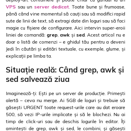
VPS
sau un
server dedicat
. Toate bune și frumoase,
până când vine momentul să cauți sau să modifici rapid
sute de linii de text, să extragi date din loguri sau să faci
magie cu fișiere de configurare. Aici intervin super-eroii
liniei de comandă:
grep
,
awk
și
sed
. Acest articol nu e
doar o listă de comenzi – e ghidul tău pentru a deveni
Jedi în căutări și editări textuale, cu exemple, glume, și
explicații pe limba ta.
Situație reală: Când grep, awk și
sed salvează ziua
Imaginează-ți: Ești pe un server de producție. Primești
alertă – ceva nu merge. Ai 5GB de loguri și trebuie să
găsești URGENT toate request-urile care au dat eroare
500, să vezi IP-urile implicate și să le blochezi. Nu ai
timp de click-uri sau de deschis logurile în editor. Îți
amintești de grep, awk și sed, le combini, și găsești