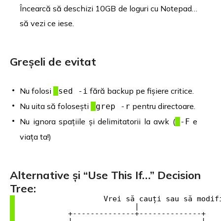
Încearcă să deschizi 10GB de loguri cu Notepad…
să vezi ce iese.
Greșeli de evitat
Nu folosi
fără backup pe fișiere critice.
sed -i
Nu uita să folosești
pentru directoare.
grep -r
Nu ignora spațiile și delimitatorii la awk (
e
-F
viața ta!)
Alternative și “Use This If…” Decision
Tree:
                    Vrei să cauți sau să modifi
                           |

            +--------------+--------------+

            |                             |
