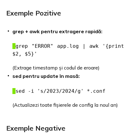
Exemple Pozitive
grep + awk pentru extragere rapidă:
grep "ERROR" app.log | awk '{print
$2, $5}'
(Extrage timestamp și codul de eroare)
sed pentru update în masă:
sed -i 's/2023/2024/g' *.conf
(Actualizezi toate fișierele de config la noul an)
Exemple Negative