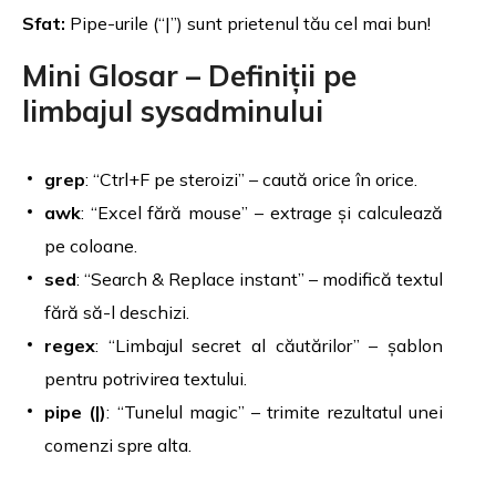
Sfat:
Pipe-urile (“|”) sunt prietenul tău cel mai bun!
Mini Glosar – Definiții pe
limbajul sysadminului
grep
: “Ctrl+F pe steroizi” – caută orice în orice.
awk
: “Excel fără mouse” – extrage și calculează
pe coloane.
sed
: “Search & Replace instant” – modifică textul
fără să-l deschizi.
regex
: “Limbajul secret al căutărilor” – șablon
pentru potrivirea textului.
pipe (|)
: “Tunelul magic” – trimite rezultatul unei
comenzi spre alta.