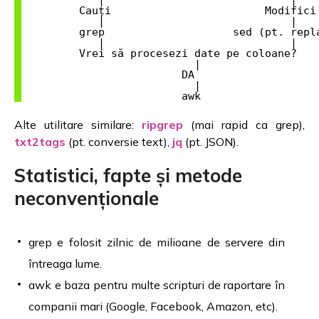
         Cauți                        Modifici

            |                             |

         grep                    sed (pt. repla
            |                             |

         Vrei să procesezi date pe coloane?

                           |

                         DA

                           |

Alte utilitare similare:
ripgrep
(mai rapid ca grep),
txt2tags
(pt. conversie text),
jq
(pt. JSON).
Statistici, fapte și metode
neconvenționale
grep e folosit zilnic de milioane de servere din
întreaga lume.
awk e baza pentru multe scripturi de raportare în
companii mari (Google, Facebook, Amazon, etc).