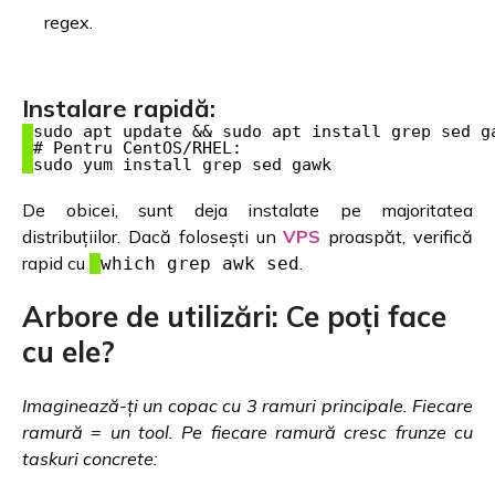
regex.
Instalare rapidă:
sudo apt update && sudo apt install grep sed ga
# Pentru CentOS/RHEL:

De obicei, sunt deja instalate pe majoritatea
distribuțiilor. Dacă folosești un
VPS
proaspăt, verifică
rapid cu
.
which grep awk sed
Arbore de utilizări: Ce poți face
cu ele?
Imaginează-ți un copac cu 3 ramuri principale. Fiecare
ramură = un tool. Pe fiecare ramură cresc frunze cu
taskuri concrete: