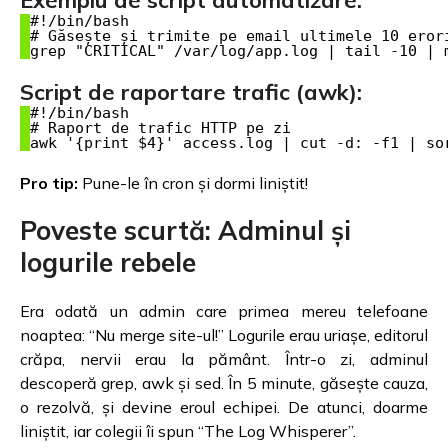
#!/bin/bash

# Găsește și trimite pe email ultimele 10 erori
Script de raportare trafic (awk):
#!/bin/bash

# Raport de trafic HTTP pe zi

Pro tip:
Pune-le în cron și dormi liniștit!
Poveste scurtă: Adminul și
logurile rebele
Era odată un admin care primea mereu telefoane
noaptea: “Nu merge site-ul!” Logurile erau uriașe, editorul
crăpa, nervii erau la pământ. Într-o zi, adminul
descoperă grep, awk și sed. În 5 minute, găsește cauza,
o rezolvă, și devine eroul echipei. De atunci, doarme
liniștit, iar colegii îi spun “The Log Whisperer”.