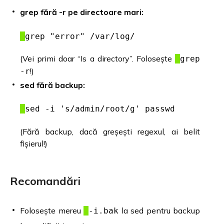
grep fără -r pe directoare mari:
grep "error" /var/log/
(Vei primi doar “Is a directory”. Folosește
grep
!)
-r
sed fără backup:
sed -i 's/admin/root/g' passwd
(Fără backup, dacă greșești regexul, ai belit
fișierul!)
Recomandări
Folosește mereu
la sed pentru backup
-i.bak