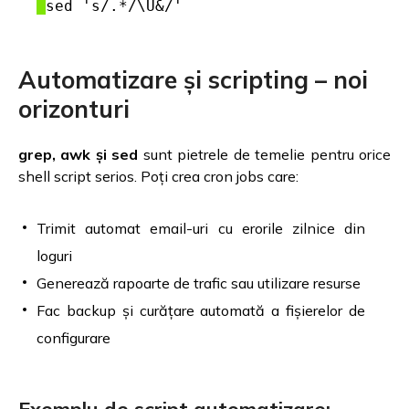
sed 's/.*/\U&/'
Automatizare și scripting – noi
orizonturi
grep, awk și sed
sunt pietrele de temelie pentru orice
shell script serios. Poți crea cron jobs care:
Trimit automat email-uri cu erorile zilnice din
loguri
Generează rapoarte de trafic sau utilizare resurse
Fac backup și curățare automată a fișierelor de
configurare
Exemplu de script automatizare: