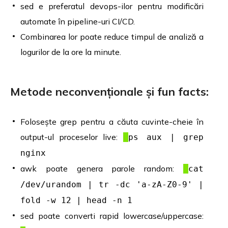
sed e preferatul devops-ilor pentru modificări
automate în pipeline-uri CI/CD.
Combinarea lor poate reduce timpul de analiză a
logurilor de la ore la minute.
Metode neconvenționale și fun facts:
Folosește grep pentru a căuta cuvinte-cheie în
output-ul proceselor live:
ps aux | grep
nginx
awk poate genera parole random:
cat
/dev/urandom | tr -dc 'a-zA-Z0-9' |
fold -w 12 | head -n 1
sed poate converti rapid lowercase/uppercase: