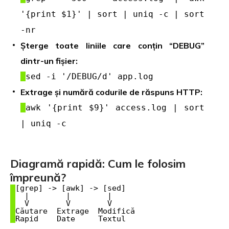
'{print $1}' | sort | uniq -c | sort
-nr
Șterge toate liniile care conțin “DEBUG”
dintr-un fișier:
sed -i '/DEBUG/d' app.log
Extrage și numără codurile de răspuns HTTP:
awk '{print $9}' access.log | sort
| uniq -c
Diagramă rapidă: Cum le folosim
împreună?
[grep] -> [awk] -> [sed]

  |        |        |

  V        V        V

Căutare  Extrage  Modifică
