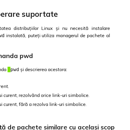
perare suportate
tea distribuțiilor Linux și nu necesită instalare
instalată, puteți utiliza managerul de pachete al
wd
omanda pwd
anda
și descrierea acestora:
pwd
rent.
i curent, rezolvând orice link-uri simbolice.
i curent, fără a rezolva link-uri simbolice.
ață de pachete similare cu același scop