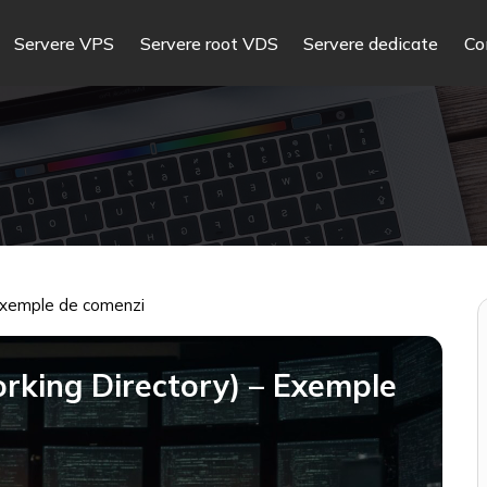
Servere VPS
Servere root VDS
Servere dedicate
Co
Exemple de comenzi
king Directory) – Exemple