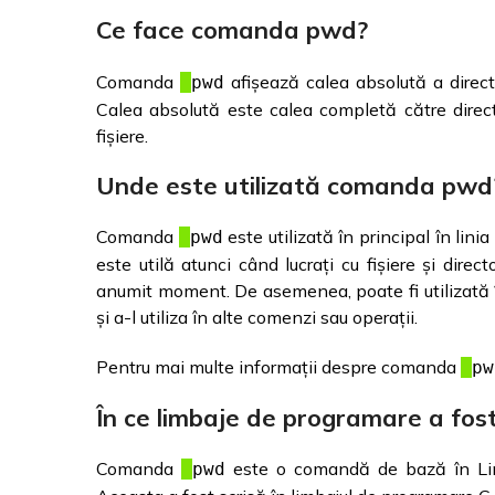
Ce face comanda pwd?
Comanda
afișează calea absolută a director
pwd
Calea absolută este calea completă către direct
fișiere.
Unde este utilizată comanda pwd
Comanda
este utilizată în principal în li
pwd
este utilă atunci când lucrați cu fișiere și directo
anumit moment. De asemenea, poate fi utilizată în
și a-l utiliza în alte comenzi sau operații.
Pentru mai multe informații despre comanda
pw
În ce limbaje de programare a fo
Comanda
este o comandă de bază în Linu
pwd