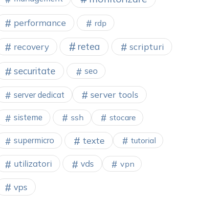
performance
rdp
retea
recovery
scripturi
securitate
seo
server tools
server dedicat
sisteme
ssh
stocare
texte
supermicro
tutorial
utilizatori
vds
vpn
vps