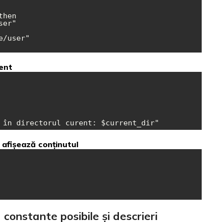
hen

rent
i afișează conținutul
u constante posibile și descrieri