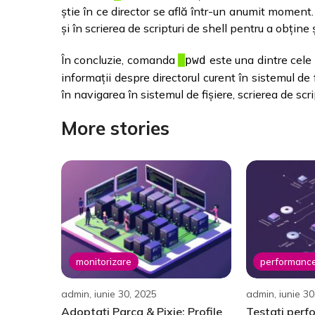
știe în ce director se află într-un anumit moment
și în scrierea de scripturi de shell pentru a obține ș
În concluzie, comanda
este una dintre cele 
pwd
informații despre directorul curent în sistemul de f
în navigarea în sistemul de fișiere, scrierea de scri
More stories
monitorizare
performanc
admin, iunie 30, 2025
admin, iunie 30
Adoptați Parca & Pixie: Profile
Testați perf