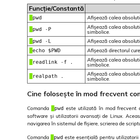
Funcție/Constantă
Afișează calea absolută
pwd
Afișează calea absolută 
pwd -P
simbolice.
Afișează calea absolută 
pwd -L
Afișează directorul cur
echo $PWD
Afișează calea absolută 
readlink -f .
simbolice.
Afișează calea absolută 
realpath .
simbolice.
Cine folosește în mod frecvent c
Comanda
este utilizată în mod frecvent d
pwd
software și utilizatorii avansați de Linux. Aceas
navigarea în sistemul de fișiere, scrierea de scriptur
Comanda
este esențială pentru utilizatori
pwd