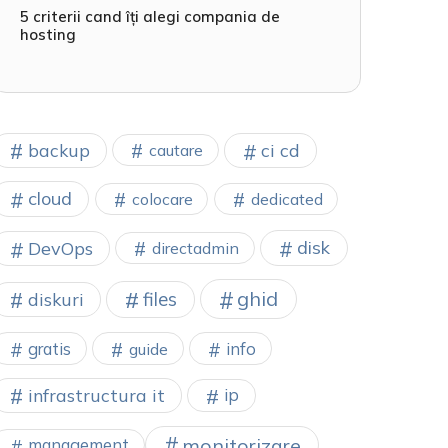
5 criterii cand îți alegi compania de
hosting
backup
ci cd
cautare
cloud
colocare
dedicated
disk
DevOps
directadmin
ghid
files
diskuri
gratis
info
guide
infrastructura it
ip
monitorizare
management