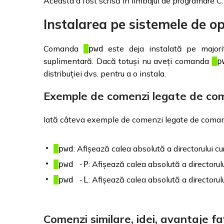
Aceasta a fost scrisă în limbajul de programare C.
Instalarea pe sistemele de o
Comanda
este deja instalată pe majorita
pwd
suplimentară. Dacă totuși nu aveți comanda
p
distribuției dvs. pentru a o instala.
Exemple de comenzi legate de c
Iată câteva exemple de comenzi legate de com
: Afișează calea absolută a directorului cu
pwd
: Afișează calea absolută a directorulu
pwd -P
: Afișează calea absolută a directorulu
pwd -L
Comenzi similare, idei, avantaje f