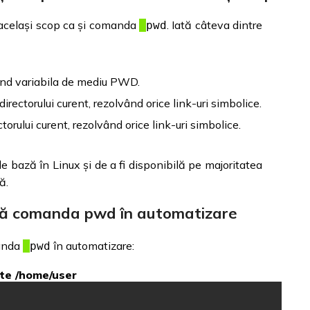
 același scop ca și comanda
. Iată câteva dintre
pwd
izând variabila de mediu PWD.
irectorului curent, rezolvând orice link-uri simbolice.
torului curent, rezolvând orice link-uri simbolice.
e bază în Linux și de a fi disponibilă pe majoritatea
ă.
ează comanda pwd în automatizare
manda
în automatizare:
pwd
ste /home/user