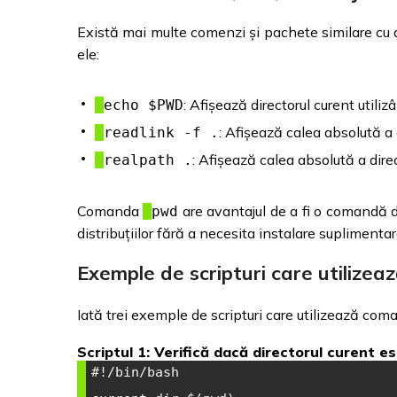
Există mai multe comenzi și pachete similare cu
ele:
: Afișează directorul curent util
echo $PWD
: Afișează calea absolută a d
readlink -f .
: Afișează calea absolută a direc
realpath .
Comanda
are avantajul de a fi o comandă d
pwd
distribuțiilor fără a necesita instalare suplimentar
Exemple de scripturi care utiliz
Iată trei exemple de scripturi care utilizează co
Scriptul 1: Verifică dacă directorul curent e
#!/bin/bash
