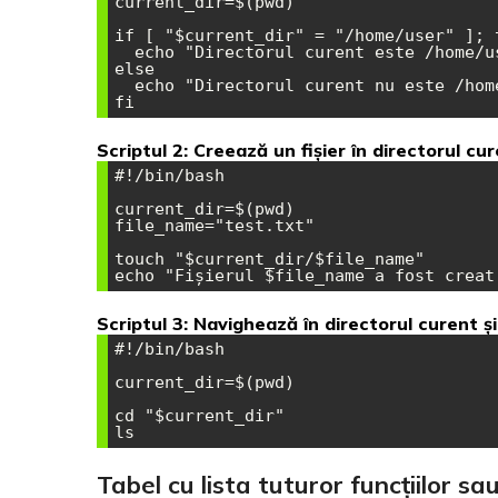
current_dir=$(pwd)

if [ "$current_dir" = "/home/user" ]; t
  echo "Directorul curent este /home/user"

else

  echo "Directorul curent nu este /home/user"

Scriptul 2: Creează un fișier în directorul cu
#!/bin/bash

current_dir=$(pwd)

file_name="test.txt"

touch "$current_dir/$file_name"

Scriptul 3: Navighează în directorul curent ș
#!/bin/bash

current_dir=$(pwd)

cd "$current_dir"

Tabel cu lista tuturor funcțiilor sa