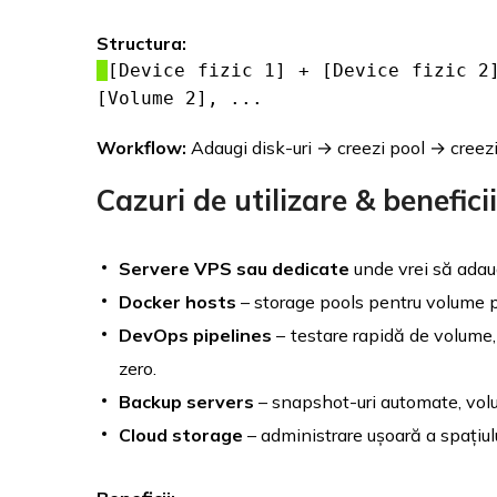
Structura:
[Device fizic 1] + [Device fizic 2
[Volume 2], ...
Workflow:
Adaugi disk-uri → creezi pool → cree
Cazuri de utilizare & beneficii
Servere VPS sau dedicate
unde vrei să adaug
Docker hosts
– storage pools pentru volume p
DevOps pipelines
– testare rapidă de volume, 
zero.
Backup servers
– snapshot-uri automate, volu
Cloud storage
– administrare ușoară a spațiulu