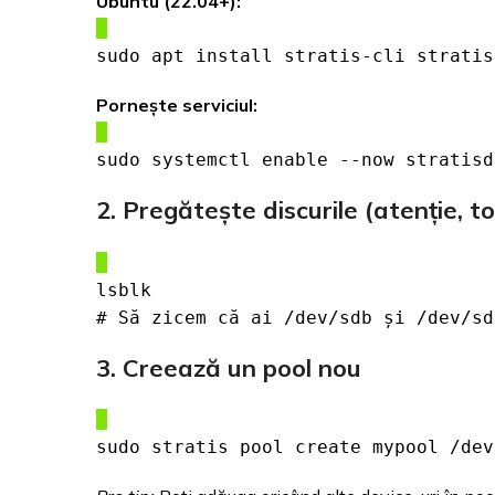
Ubuntu (22.04+):
sudo apt install stratis-cli stratis
Pornește serviciul:
sudo systemctl enable --now stratisd
2. Pregătește discurile (atenție, to
lsblk
# Să zicem că ai /dev/sdb și /dev/sd
3. Creează un pool nou
sudo stratis pool create mypool /dev