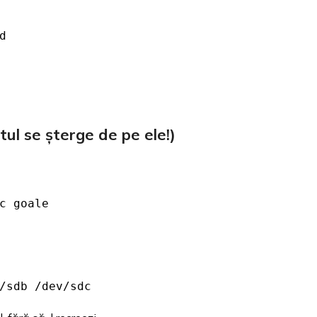
d
tul se șterge de pe ele!)
c goale
/sdb /dev/sdc