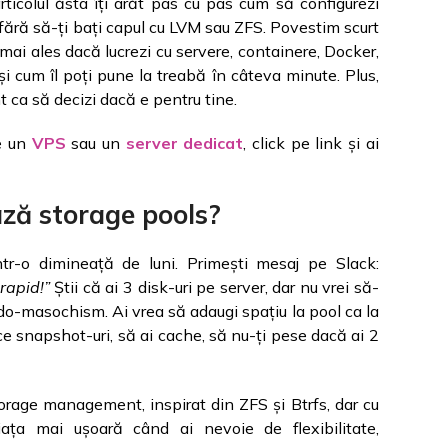
rticolul ăsta îți arăt pas cu pas cum să configurezi
 fără să-ți bați capul cu LVM sau ZFS. Povestim scurt
(mai ales dacă lucrezi cu servere, containere, Docker,
i cum îl poți pune la treabă în câteva minute. Plus,
t ca să decizi dacă e pentru tine.
de un
VPS
sau un
server dedicat
, click pe link și ai
ază storage pools?
tr-o dimineață de luni. Primești mesaj pe Slack:
rapid!”
Știi că ai 3 disk-uri pe server, dar nu vrei să-
sudo-masochism. Ai vrea să adaugi spațiu la pool ca la
ce snapshot-uri, să ai cache, să nu-ți pese dacă ai 2
rage management, inspirat din ZFS și Btrfs, dar cu
viața mai ușoară când ai nevoie de flexibilitate,