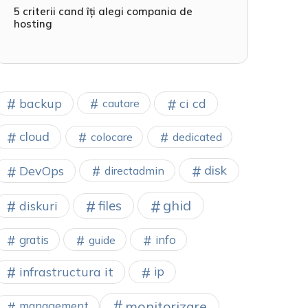
5 criterii cand îți alegi compania de
hosting
backup
ci cd
cautare
cloud
colocare
dedicated
disk
DevOps
directadmin
ghid
files
diskuri
gratis
info
guide
infrastructura it
ip
monitorizare
management