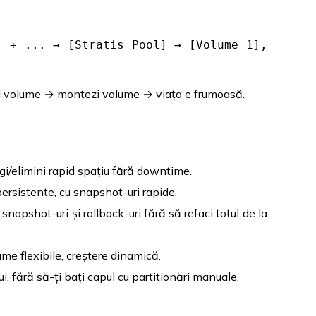
] + ... → [Stratis Pool] → [Volume 1],
zi volume → montezi volume → viața e frumoasă.
i/elimini rapid spațiu fără downtime.
ersistente, cu snapshot-uri rapide.
snapshot-uri și rollback-uri fără să refaci totul de la
me flexibile, creștere dinamică.
i, fără să-ți bați capul cu partitionări manuale.