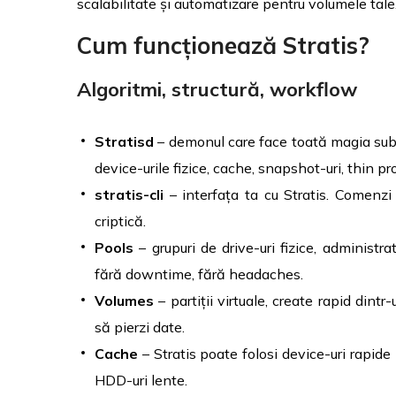
scalabilitate și automatizare pentru volumele tale
Cum funcționează Stratis?
Algoritmi, structură, workflow
Stratisd
– demonul care face toată magia sub 
device-urile fizice, cache, snapshot-uri, thin pr
stratis-cli
– interfața ta cu Stratis. Comenzi 
criptică.
Pools
– grupuri de drive-uri fizice, administr
fără downtime, fără headaches.
Volumes
– partiții virtuale, create rapid dintr
să pierzi date.
Cache
– Stratis poate folosi device-uri rapide
HDD-uri lente.