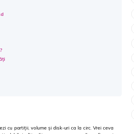
sd
e?
ăți
zi cu partiții, volume și disk-uri ca la circ. Vrei ceva