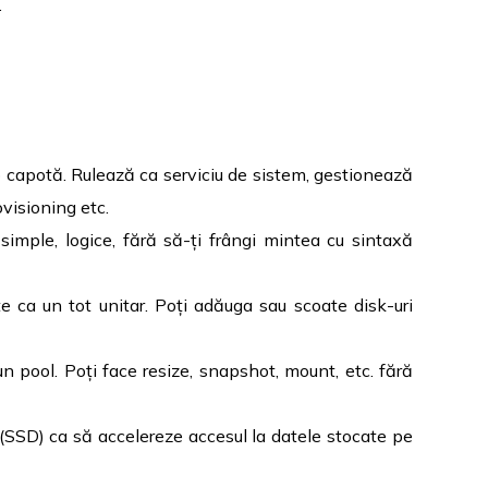
.
capotă. Rulează ca serviciu de sistem, gestionează
ovisioning etc.
simple, logice, fără să-ți frângi mintea cu sintaxă
ate ca un tot unitar. Poți adăuga sau scoate disk-uri
-un pool. Poți face resize, snapshot, mount, etc. fără
 (SSD) ca să accelereze accesul la datele stocate pe