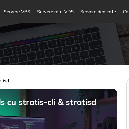
Servere VPS
Servere root VDS
Servere dedicate
Co
atisd
 cu stratis-cli & stratisd