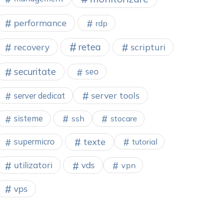
performance
rdp
retea
recovery
scripturi
securitate
seo
server tools
server dedicat
sisteme
ssh
stocare
texte
supermicro
tutorial
utilizatori
vds
vpn
vps