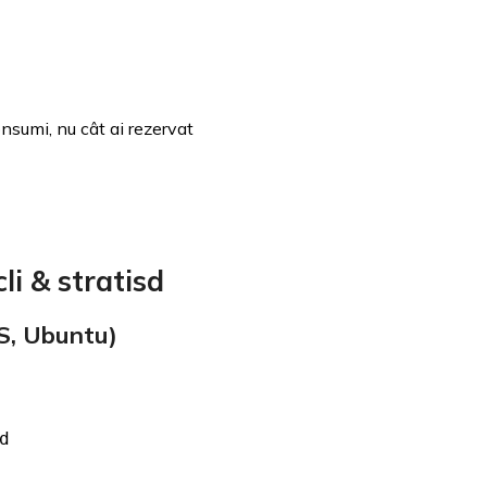
onsumi, nu cât ai rezervat
li & stratisd
S, Ubuntu)
d