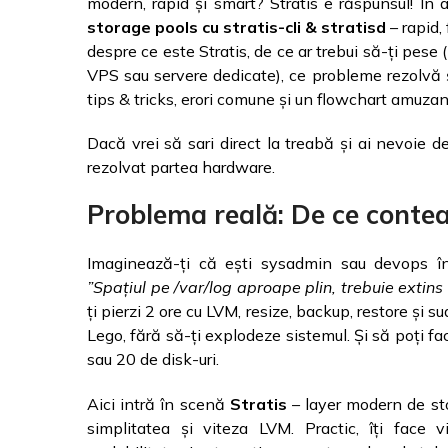
modern, rapid și smart? Stratis e răspunsul! În a
storage pools cu stratis-cli & stratisd
– rapid,
despre ce este Stratis, de ce ar trebui să-ți pese 
VPS sau servere dedicate), ce probleme rezolvă ș
tips & tricks, erori comune și un flowchart amuzan
Dacă vrei să sari direct la treabă și ai nevoie 
rezolvat partea hardware.
Problema reală: De ce conte
Imaginează-ți că ești sysadmin sau devops în
”Spațiul pe /var/log aproape plin, trebuie extins 
ți pierzi 2 ore cu LVM, resize, backup, restore și 
Lego, fără să-ți explodeze sistemul. Și să poți fa
sau 20 de disk-uri.
Aici intră în scenă
Stratis
– layer modern de sto
simplitatea și viteza LVM. Practic, îți face 