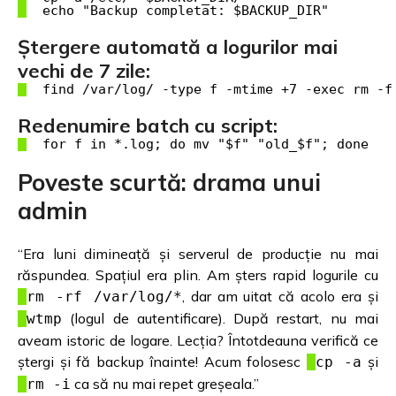
Ștergere automată a logurilor mai
vechi de 7 zile:
Redenumire batch cu script:
Poveste scurtă: drama unui
admin
“Era luni dimineață și serverul de producție nu mai
răspundea. Spațiul era plin. Am șters rapid logurile cu
, dar am uitat că acolo era și
rm -rf /var/log/*
(logul de autentificare). După restart, nu mai
wtmp
aveam istoric de logare. Lecția? Întotdeauna verifică ce
ștergi și fă backup înainte! Acum folosesc
și
cp -a
ca să nu mai repet greșeala.”
rm -i