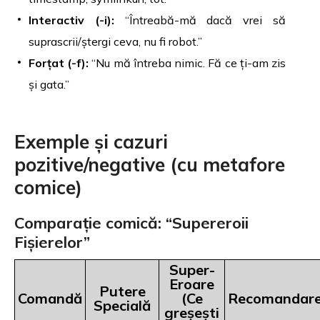
Interactiv (-i):
“Întreabă-mă dacă vrei să
suprascrii/ștergi ceva, nu fi robot.”
Forțat (-f):
“Nu mă întreba nimic. Fă ce ți-am zis
și gata.”
Exemple și cazuri
pozitive/negative (cu metafore
comice)
Comparație comică: “Supereroii
Fișierelor”
Super-
Eroare
Putere
Comandă
(Ce
Recomandar
Specială
greșești