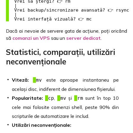
  Vrei să ștergi? 👉 rm

  |

  Vrei backup/sincronizare avansată? 👉 rsync

  |

Dacă ai nevoie de servere gata de acțiune, poți oricând
să
comanzi un VPS
sau un
server dedicat
.
Statistici, comparații, utilizări
neconvenționale
Viteză:
este aproape instantaneu pe
mv
același disc, indiferent de dimensiunea fișierului.
Popularitate:
,
și
sunt în top 10
cp
mv
rm
cele mai folosite comenzi shell, peste 90% din
scripturile de automatizare le includ.
Utilizări neconvenționale: