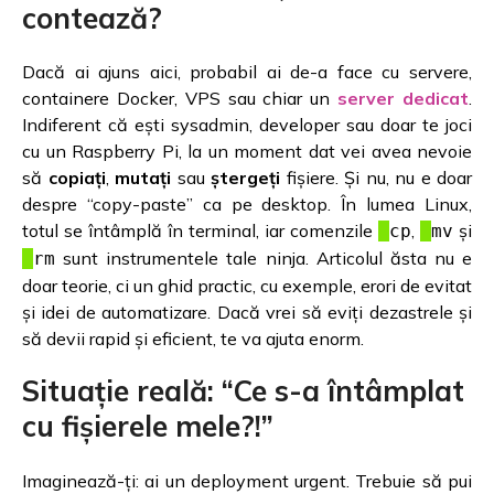
contează?
Dacă ai ajuns aici, probabil ai de-a face cu servere,
containere Docker, VPS sau chiar un
server dedicat
.
Indiferent că ești sysadmin, developer sau doar te joci
cu un Raspberry Pi, la un moment dat vei avea nevoie
să
copiați
,
mutați
sau
ștergeți
fișiere. Și nu, nu e doar
despre “copy-paste” ca pe desktop. În lumea Linux,
totul se întâmplă în terminal, iar comenzile
,
și
cp
mv
sunt instrumentele tale ninja. Articolul ăsta nu e
rm
doar teorie, ci un ghid practic, cu exemple, erori de evitat
și idei de automatizare. Dacă vrei să eviți dezastrele și
să devii rapid și eficient, te va ajuta enorm.
Situație reală: “Ce s-a întâmplat
cu fișierele mele?!”
Imaginează-ți: ai un deployment urgent. Trebuie să pui