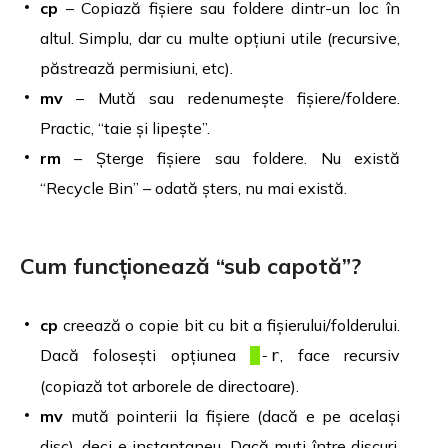
cp
– Copiază fișiere sau foldere dintr-un loc în
altul. Simplu, dar cu multe opțiuni utile (recursive,
păstrează permisiuni, etc).
mv
– Mută sau redenumește fișiere/foldere.
Practic, “taie și lipește”.
rm
– Șterge fișiere sau foldere. Nu există
“Recycle Bin” – odată șters, nu mai există.
Cum funcționează “sub capotă”?
cp
creează o copie bit cu bit a fișierului/folderului.
Dacă folosești opțiunea
, face recursiv
-r
(copiază tot arborele de directoare).
mv
mută pointerii la fișiere (dacă e pe același
disc), deci e instantaneu. Dacă muți între discuri,