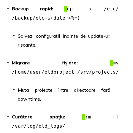
Backup rapid:
cp -a /etc/
/backup/etc-$(date +%F)
Salvezi configurații înainte de update-uri
riscante.
Migrare fișiere:
mv
/home/user/oldproject /srv/projects/
Mută proiecte între directoare fără
downtime.
Curățare spațiu:
rm -rf
/var/log/old_logs/