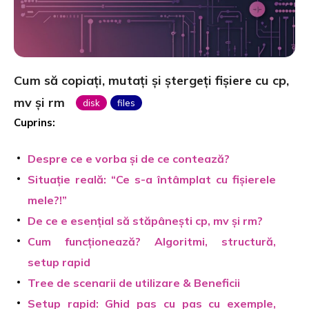
Cum să copiați, mutați și ștergeți fișiere cu cp,
mv și rm
disk
files
Cuprins:
Despre ce e vorba și de ce contează?
Situație reală: “Ce s-a întâmplat cu fișierele
mele?!”
De ce e esențial să stăpânești cp, mv și rm?
Cum funcționează? Algoritmi, structură,
setup rapid
Tree de scenarii de utilizare & Beneficii
Setup rapid: Ghid pas cu pas cu exemple,