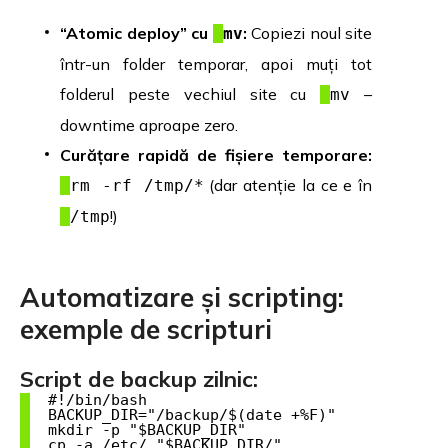
“Atomic deploy” cu
:
Copiezi noul site
mv
într-un folder temporar, apoi muți tot
folderul peste vechiul site cu
–
mv
downtime aproape zero.
Curățare rapidă de fișiere temporare:
(dar atenție la ce e în
rm -rf /tmp/*
!)
/tmp
Automatizare și scripting:
exemple de scripturi
Script de backup zilnic:
  #!/bin/bash

  BACKUP_DIR="/backup/$(date +%F)"

  mkdir -p "$BACKUP_DIR"

  cp -a /etc/ "$BACKUP_DIR/"
