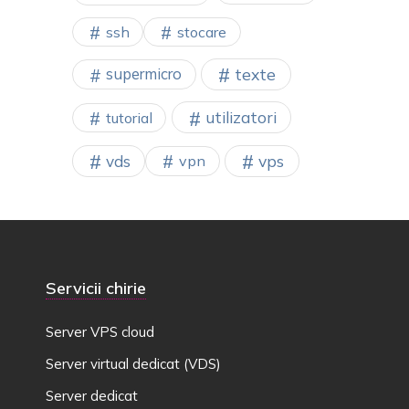
ssh
stocare
texte
supermicro
utilizatori
tutorial
vps
vds
vpn
Servicii chirie
Server VPS cloud
Server virtual dedicat (VDS)
Server dedicat