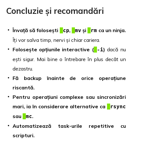
Concluzie și recomandări
Învață să folosești
,
și
ca un ninja.
cp
mv
rm
Îți vor salva timp, nervi și chiar cariera.
Folosește opțiunile interactive (
)
dacă nu
-i
ești sigur. Mai bine o întrebare în plus decât un
dezastru.
Fă backup înainte de orice operațiune
riscantă.
Pentru operațiuni complexe sau sincronizări
mari, ia în considerare alternative ca
rsync
sau
.
mc
Automatizează task-urile repetitive cu
scripturi.