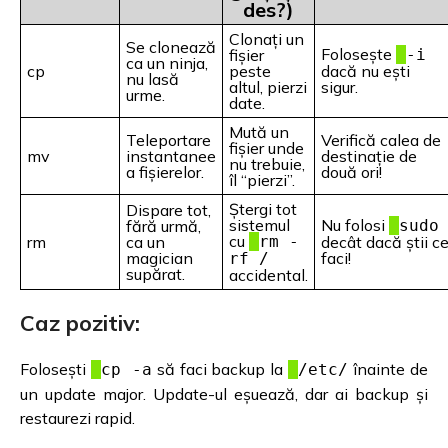
des?)
Clonați un
Se clonează
Folosește
fișier
-i
ca un ninja,
cp
peste
dacă nu ești
nu lasă
altul, pierzi
sigur.
urme.
date.
Mută un
Teleportare
Verifică calea de
fișier unde
mv
instantanee
destinație de
nu trebuie,
a fișierelor.
două ori!
îl “pierzi”.
Ștergi tot
Dispare tot,
sistemul
Nu folosi
fără urmă,
sudo
cu
rm
ca un
rm -
decât dacă știi c
magician
faci!
rf /
supărat.
accidental.
Caz pozitiv:
Folosești
să faci backup la
înainte de
cp -a
/etc/
un update major. Update-ul eșuează, dar ai backup și
restaurezi rapid.