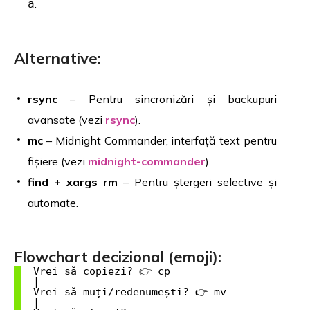
.
a
Alternative:
rsync
– Pentru sincronizări și backupuri
avansate (vezi
rsync
).
mc
– Midnight Commander, interfață text pentru
fișiere (vezi
midnight-commander
).
find + xargs rm
– Pentru ștergeri selective și
automate.
Flowchart decizional (emoji):
  Vrei să copiezi? 👉 cp

  |

  Vrei să muți/redenumești? 👉 mv

  |
