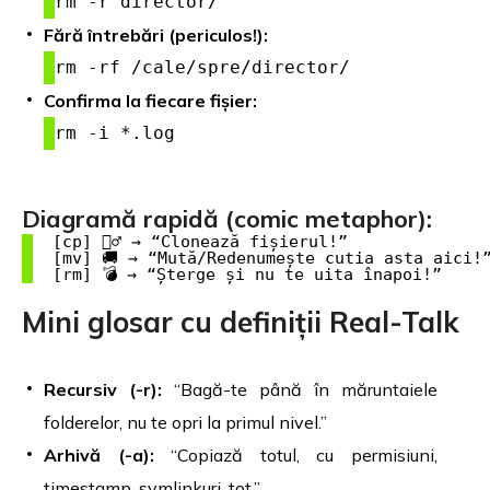
rm -r director/
Fără întrebări (periculos!):
rm -rf /cale/spre/director/
Confirma la fiecare fișier:
rm -i *.log
Diagramă rapidă (comic metaphor):
  [cp] 🧙‍♂️ → “Clonează fișierul!”

  [mv] 🚚 → “Mută/Redenumește cutia asta aici!”
Mini glosar cu definiții Real-Talk
Recursiv (-r):
“Bagă-te până în măruntaiele
folderelor, nu te opri la primul nivel.”
Arhivă (-a):
“Copiază totul, cu permisiuni,
timestamp, symlinkuri, tot.”