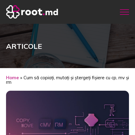
ARTICOLE
Home
»
Cum să copiați, mutați și ștergeți fișiere cu cp, mv și
rm