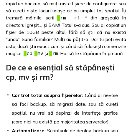
rapid un backup, să muți niște fișiere de configurare, sau
să cureți niște loguri uriașe ce au umplut tot spațiul. Îți
tremură mâinile, scrii
din greșeală în
rm -rf *
directorul greșit… și BAM! Totul s-a dus. Sau ai copiat un
fișier de 10GB peste altul, fără să știi că nu există
“undo”. Suna familiar? Mulți au pățit-o. Dar tu poți evita
asta, dacă știi exact cum și când să folosești comenzile
magice:
,
și
. Hai să le stăpânim împreună.
cp
mv
rm
De ce e esențial să stăpânești
cp, mv și rm?
Control total asupra fișierelor:
Când ai nevoie
să faci backup, să migrezi date, sau să cureți
spațiul, nu vrei să depinzi de interfețe grafice
(care nici nu există pe majoritatea serverelor).
Automatizare:
Scripturile de deploy, backup sau