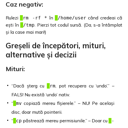
Caz negativ:
Rulezi
în
când credeai că
rm -rf *
/home/user
ești în
. Pierzi tot codul sursă. (Da, s-a întâmplat
/tmp
și la case mai mari!)
Greșeli de începători, mituri,
alternative și decizii
Mituri:
“Dacă șterg cu
, pot recupera cu ‘undo’.” –
rm
FALS! Nu există ‘undo’ nativ.
“
copiază mereu fișierele.” – NU! Pe același
mv
disc, doar mută pointerii.
“
păstrează mereu permisiunile.” – Doar cu
cp
-