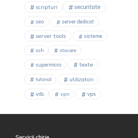
securitate
scripturi
seo
server dedicat
server tools
sisteme
ssh
stocare
texte
supermicro
utilizatori
tutorial
vps
vds
vpn
Servicii chirie