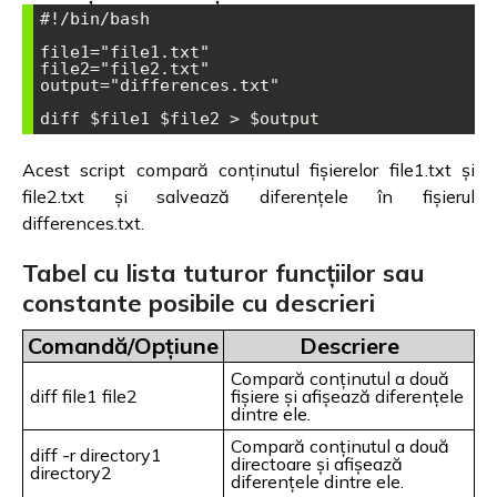
#!/bin/bash

file1="file1.txt"

file2="file2.txt"

output="differences.txt"

Acest script compară conținutul fișierelor file1.txt și
file2.txt și salvează diferențele în fișierul
differences.txt.
Tabel cu lista tuturor funcțiilor sau
constante posibile cu descrieri
Comandă/Opțiune
Descriere
Compară conținutul a două
diff file1 file2
fișiere și afișează diferențele
dintre ele.
Compară conținutul a două
diff -r directory1
directoare și afișează
directory2
diferențele dintre ele.