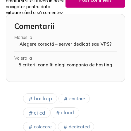
emailul și site-ul web în acest
navigator pentru data
viitoare când o să comentez.
Comentarii
Marius
la
Alegere corectă – server dedicat sau VPS?
Valera
la
5 criterii cand îți alegi compania de hosting
backup
cautare
cloud
ci cd
colocare
dedicated