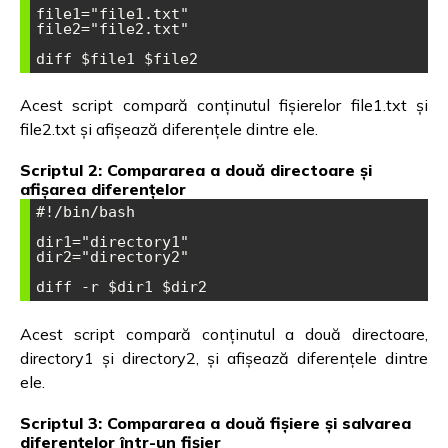
file1="file1.txt"

file2="file2.txt"

Acest script compară conținutul fișierelor file1.txt și
file2.txt și afișează diferențele dintre ele.
Scriptul 2: Compararea a două directoare și
afișarea diferențelor
#!/bin/bash

dir1="directory1"

dir2="directory2"

Acest script compară conținutul a două directoare,
directory1 și directory2, și afișează diferențele dintre
ele.
Scriptul 3: Compararea a două fișiere și salvarea
diferențelor într-un fișier