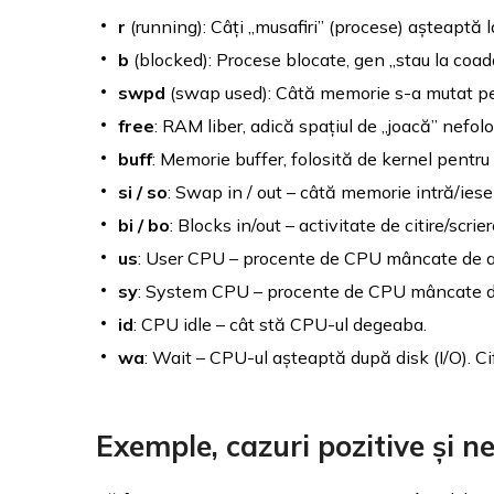
r
(running): Câți „musafiri” (procese) așteaptă 
b
(blocked): Procese blocate, gen „stau la coadă
swpd
(swap used): Câtă memorie s-a mutat pe d
free
: RAM liber, adică spațiul de „joacă” nefolo
buff
: Memorie buffer, folosită de kernel pentru
si / so
: Swap in / out – câtă memorie intră/iese 
bi / bo
: Blocks in/out – activitate de citire/scrie
us
: User CPU – procente de CPU mâncate de apl
sy
: System CPU – procente de CPU mâncate de
id
: CPU idle – cât stă CPU-ul degeaba.
wa
: Wait – CPU-ul așteaptă după disk (I/O). Cif
Exemple, cazuri pozitive și n