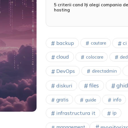
5 criterii cand îți alegi compania d
hosting
backup
ci
cautare
cloud
colocare
ded
DevOps
directadmin
ghid
files
diskuri
gratis
info
guide
infrastructura it
ip
monitoriz
management