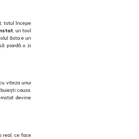
, totul începe
mstat
, un tool
colul ăsta e un
să piardă o zi
cu viteza unui
buiești cauza.
 vmstat devine
p real, ce face