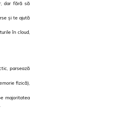
, dar fără să
se și te ajută
rile în cloud,
ctic, parsează
morie fizică),
pe majoritatea
.