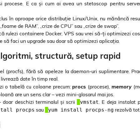
i procese. E ca și cum ai avea un stetoscop pentru server
lus în aproape orice distribuție Linux/Unix, nu mănâncă resur
e „foame de RAM”, „crize de CPU” sau „crize de swap”.
ă rulezi containere Docker, VPS sau vrei să-ți optimizezi costu
e să faci un upgrade sau doar să optimizezi aplicația.
oritmi, structură, setup rapid
el (procfs), fără să apeleze la daemon-uri suplimentare. Pra
 livrează date în timp real.
ezi o tabelă cu coloane precum:
procs
(procese),
memory
(me
oloană are un sens clar – vezi mini-glosarul mai jos.
doar deschizi terminalul și scrii
. E deja instalat 
vmstat
sau
rezolvă tot
stall procps
yum install procps-ng
i