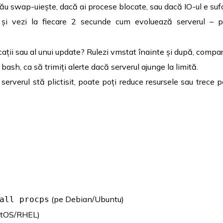
ău swap-uiește, dacă ai procese blocate, sau dacă IO-ul e suf
și vezi la fiecare 2 secunde cum evoluează serverul – p
cații sau al unui update? Rulezi vmstat înainte și după, compari
 bash, ca să trimiți alerte dacă serverul ajunge la limită.
erverul stă plictisit, poate poți reduce resursele sau trece
(pe Debian/Ubuntu)
all procps
ntOS/RHEL)