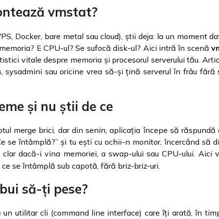
contează vmstat?
S, Docker, bare metal sau cloud), știi deja: la un moment dat
 e memoria? E CPU-ul? Se sufocă disk-ul? Aici intră în scenă
v
tistici vitale despre memoria și procesorul serverului tău. Arti
, sysadmini sau oricine vrea să-și țină serverul în frâu fără 
eme și nu știi de ce
otul merge brici, dar din senin, aplicația începe să răspundă 
Ce se întâmplă?” și tu ești cu ochii-n monitor, încercând să di
i clar dacă-i vina memoriei, a swap-ului sau CPU-ului. Aici
 ce se întâmplă sub capotă, fără briz-briz-uri.
bui să-ți pese?
un utilitar cli (command line interface) care îți arată, în tim