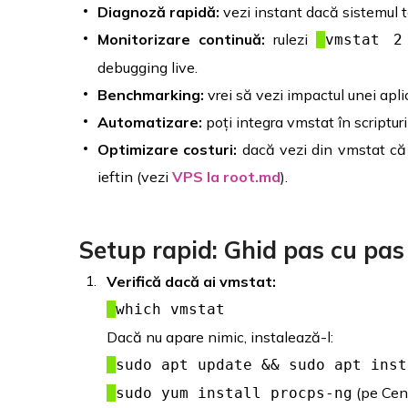
Diagnoză rapidă:
vezi instant dacă sistemul t
Monitorizare continuă:
rulezi
vmstat 2
debugging live.
Benchmarking:
vrei să vezi impactul unei apli
Automatizare:
poți integra vmstat în scripturi
Optimizare costuri:
dacă vezi din vmstat că s
ieftin (vezi
VPS la root.md
).
Setup rapid: Ghid pas cu pas
Verifică dacă ai vmstat:
which vmstat
Dacă nu apare nimic, instalează-l:
sudo apt update && sudo apt inst
(pe Ce
sudo yum install procps-ng