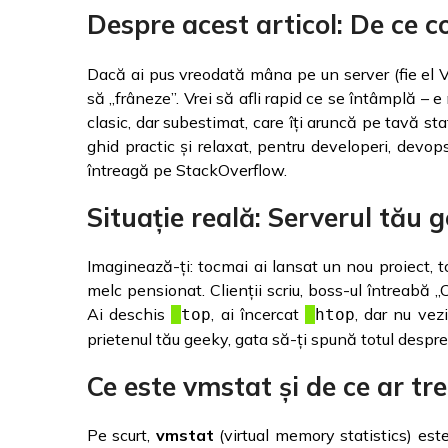
Despre acest articol: De ce 
Dacă ai pus vreodată mâna pe un server (fie el VP
să „frâneze”. Vrei să afli rapid ce se întâmplă –
clasic, dar subestimat, care îți aruncă pe tavă sta
ghid practic și relaxat, pentru developeri, devops
întreagă pe StackOverflow.
Situație reală: Serverul tău g
Imaginează-ți: tocmai ai lansat un nou proiect, t
melc pensionat. Clienții scriu, boss-ul întreabă „
Ai deschis
, ai încercat
, dar nu vez
top
htop
prietenul tău geeky, gata să-ți spună totul despre
Ce este vmstat și de ce ar tre
Pe scurt,
vmstat
(virtual memory statistics) este 