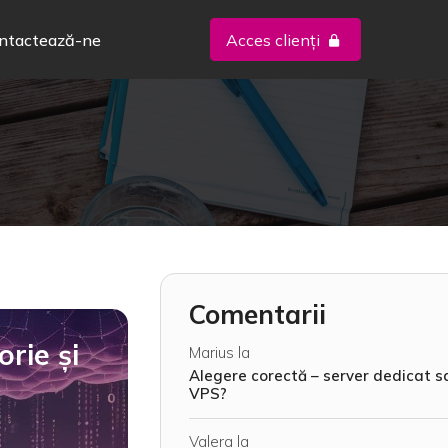
ntactează-ne
Acces clienți
Comentarii
rie și
Marius
la
Alegere corectă – server dedicat s
VPS?
Valera
la