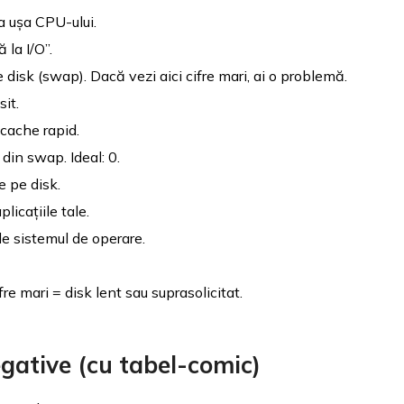
la ușa CPU-ului.
 la I/O”.
isk (swap). Dacă vezi aici cifre mari, ai o problemă.
sit.
 cache rapid.
din swap. Ideal: 0.
re pe disk.
icațiile tale.
 sistemul de operare.
re mari = disk lent sau suprasolicitat.
egative (cu tabel-comic)