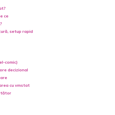
at?
de ce
e?
ură, setup rapid
el-comic)
bore decizional
zare
area cu vmstat
ltător