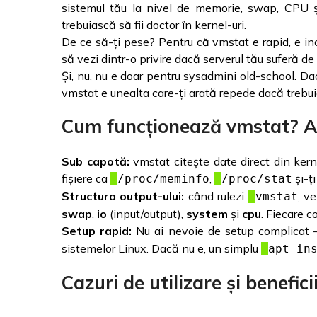
sistemul tău la nivel de memorie, swap, CPU ș
trebuiască să fii doctor în kernel-uri.
De ce să-ți pese? Pentru că vmstat e rapid, e inc
să vezi dintr-o privire dacă serverul tău suferă d
Și, nu, nu e doar pentru sysadmini old-school. Dac
vmstat e unealta care-ți arată repede dacă trebui
Cum funcționează vmstat? Alg
Sub capotă:
vmstat citește date direct din kern
fișiere ca
,
și-ți
/proc/meminfo
/proc/stat
Structura output-ului:
când rulezi
, v
vmstat
swap
,
io
(input/output),
system
și
cpu
. Fiecare c
Setup rapid:
Nu ai nevoie de setup complicat – 
sistemelor Linux. Dacă nu e, un simplu
apt in
Cazuri de utilizare și benefici