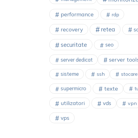
performance
rdp
retea
recovery
s
securitate
seo
server tool
server dedicat
sisteme
ssh
stocare
texte
supermicro
t
utilizatori
vds
vpn
vps