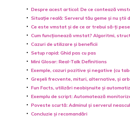
Despre acest articol: De ce contează vmst
Situație reală: Serverul tău geme și nu știi 
Ce este vmstat și de ce ar trebui să-ți pes
Cum funcționează vmstat? Algoritmi, struct
Cazuri de utilizare și beneficii
Setup rapid: Ghid pas cu pas
Mini Glosar: Real-Talk Definitions
Exemple, cazuri pozitive și negative (cu tab
Greșeli frecvente, mituri, alternative, și ar
Fun Facts, utilizări neobișnuite și automati
Exemplu de script: Automatează monitoriz
Poveste scurtă: Adminul și serverul neascu
Concluzie și recomandări