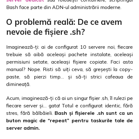
Bash face parte din ADN-ul administrării moderne.
O problemă reală: De ce avem
nevoie de fișiere .sh?
Imaginează-ți: ai de configurat 10 servere noi, fiecare
trebuie să aibă aceleași pachete instalate, aceleași
permisiuni setate, aceleași fișiere copiate. Faci asta
manual? Nope. Risti să uiți ceva, să greșești la copy-
paste, să pierzi timp… și să-ți strici cafeaua de
dimineață.
Acum, imaginează-ți că ai un singur fișier .sh, îl rulezi pe
fiecare server și… gata! Totul e configurat identic, fără
stres, fără bâlbâieli.
Bash și fișierele .sh sunt ca un
buton magic de “repeat” pentru taskurile tale de
server admin.