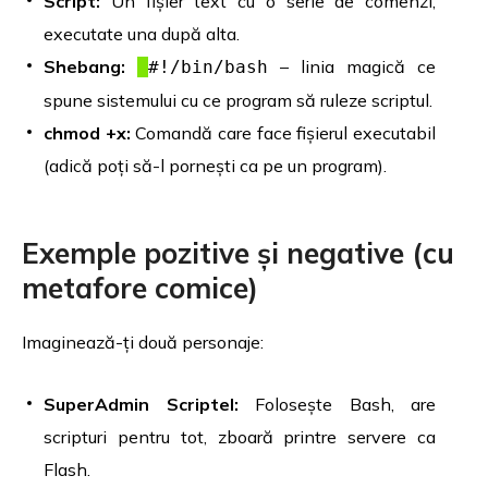
Script:
Un fișier text cu o serie de comenzi,
executate una după alta.
Shebang:
– linia magică ce
#!/bin/bash
spune sistemului cu ce program să ruleze scriptul.
chmod +x:
Comandă care face fișierul executabil
(adică poți să-l pornești ca pe un program).
Exemple pozitive și negative (cu
metafore comice)
Imaginează-ți două personaje:
SuperAdmin Scriptel:
Folosește Bash, are
scripturi pentru tot, zboară printre servere ca
Flash.