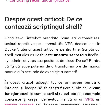
Concluzii și recomandări practice
Despre acest articol: De ce
contează scriptingul shell?
Dacă te-ai întrebat vreodată “cum să automatizezi
taskuri repetitive pe serverul tău VPS, dedicat sau în
Docker”, atunci acest articol e pentru tine. Scriptingul
shell, mai ales cu Bash, este
unealta secretă
a fiecărui
sysadmin, devops sau pasionat de cloud. De ce? Pentru
că îți dă superputerea de a transforma ore de muncă
manuală în secunde de execuție automată.
În acest articol, găsești tot ce ai nevoie pentru a
înțelege și începe să folosești fișierele .sh: de la
cum
funcționează
, la
cum le scrii și rulezi
, până la
exemple
concrete
și greșeli de evitat. Fie că ai un
VPS
, un
server dedicat
sau folosești containere, scriptingul