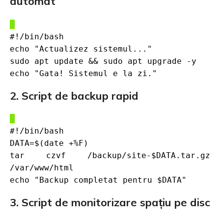
automat
#!/bin/bash
echo "Actualizez sistemul..."
sudo apt update && sudo apt upgrade -y
echo "Gata! Sistemul e la zi."
2. Script de backup rapid
#!/bin/bash
DATA=$(date +%F)
tar czvf /backup/site-$DATA.tar.gz
/var/www/html
echo "Backup completat pentru $DATA"
3. Script de monitorizare spațiu pe disc