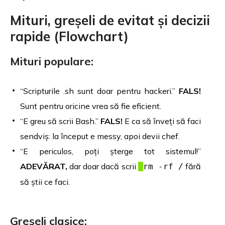
Mituri, greșeli de evitat și decizii
rapide (Flowchart)
Mituri populare:
“Scripturile .sh sunt doar pentru hackeri.”
FALS!
Sunt pentru oricine vrea să fie eficient.
“E greu să scrii Bash.”
FALS!
E ca să înveți să faci
sendviș: la început e messy, apoi devii chef.
“E periculos, poți șterge tot sistemul!”
ADEVĂRAT,
dar doar dacă scrii
fără
rm -rf /
să știi ce faci.
Greșeli clasice: