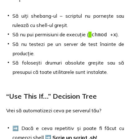
Să uiți shebang-ul – scriptul nu pornește sau
rulează cu shell-ul greșit.
Să nu pui permisiuni de execuție (
).
chmod +x
Să nu testezi pe un server de test înainte de
producție.
Să folosești drumuri absolute greșite sau să
presupui că toate utilitarele sunt instalate.
“Use This If…” Decision Tree
Vrei să automatizezi ceva pe serverul tău?
➡️ Dacă e ceva repetitiv și poate fi făcut cu
comenzi shell ➡️
Scrie un script .sh!