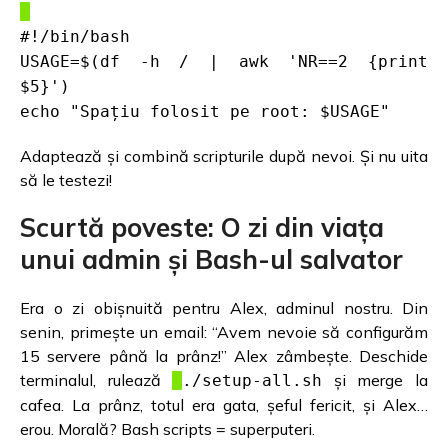
#!/bin/bash
USAGE=$(df -h / | awk 'NR==2 {print
$5}')
echo "Spațiu folosit pe root: $USAGE"
Adaptează și combină scripturile după nevoi. Și nu uita
să le testezi!
Scurtă poveste: O zi din viața
unui admin și Bash-ul salvator
Era o zi obișnuită pentru Alex, adminul nostru. Din
senin, primește un email: “Avem nevoie să configurăm
15 servere până la prânz!” Alex zâmbește. Deschide
terminalul, rulează
și merge la
./setup-all.sh
cafea. La prânz, totul era gata, șeful fericit, și Alex…
erou. Morală? Bash scripts = superputeri.