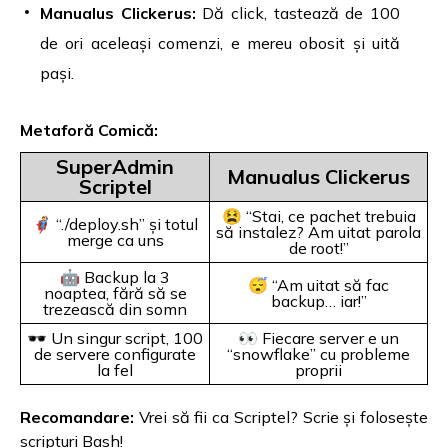
Manualus Clickerus:
Dă click, tastează de 100
de ori aceleași comenzi, e mereu obosit și uită
pași.
Metaforă Comică:
SuperAdmin
Manualus Clickerus
Scriptel
😫 “Stai, ce pachet trebuia
🦸‍♂️ “./deploy.sh” și totul
să instalez? Am uitat parola
merge ca uns
de root!”
🤖 Backup la 3
😴 “Am uitat să fac
noaptea, fără să se
backup… iar!”
trezească din somn
🕶️ Un singur script, 100
👀 Fiecare server e un
de servere configurate
“snowflake” cu probleme
la fel
proprii
Recomandare:
Vrei să fii ca Scriptel? Scrie și folosește
scripturi Bash!