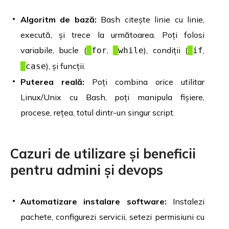
Algoritm de bază:
Bash citește linie cu linie,
execută, și trece la următoarea. Poți folosi
variabile, bucle (
,
), condiții (
,
for
while
if
), și funcții.
case
Puterea reală:
Poți combina orice utilitar
Linux/Unix cu Bash, poți manipula fișiere,
procese, rețea, totul dintr-un singur script.
Cazuri de utilizare și beneficii
pentru admini și devops
Automatizare instalare software:
Instalezi
pachete, configurezi servicii, setezi permisiuni cu