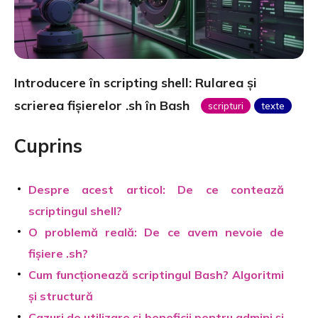
Introducere în scripting shell: Rularea și
scrierea fișierelor .sh în Bash
scripturi
texte
Cuprins
Despre acest articol: De ce contează
scriptingul shell?
O problemă reală: De ce avem nevoie de
fișiere .sh?
Cum funcționează scriptingul Bash? Algoritmi
și structură
Cazuri de utilizare și beneficii pentru admini și