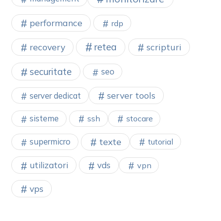
performance
rdp
retea
recovery
scripturi
securitate
seo
server tools
server dedicat
sisteme
ssh
stocare
texte
supermicro
tutorial
utilizatori
vds
vpn
vps