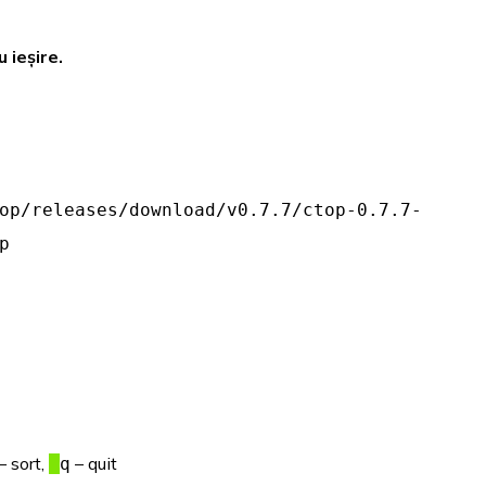
 ieșire.
op/releases/download/v0.7.7/ctop-0.7.7-
p
– sort,
– quit
q