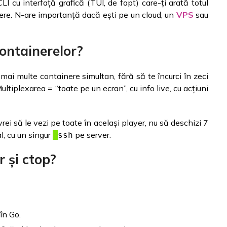
I cu interfață grafică (TUI, de fapt) care-ți arată totul
nere. N-are importanță dacă ești pe un cloud, un
VPS
sau
ontainerelor?
i mai multe containere simultan, fără să te încurci în zeci
ltiplexarea = “toate pe un ecran”, cu info live, cu acțiuni
rei să le vezi pe toate în același player, nu să deschizi 7
l, cu un singur
pe server.
ssh
 și ctop?
în Go.