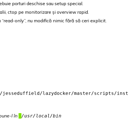
ebuie porturi deschise sau setup special.
ii, ctop pe monitorizare și overview rapid.
“read-only”, nu modifică nimic fără să ceri explicit.
/jesseduffield/lazydocker/master/scripts/ins
pune-l în
/usr/local/bin