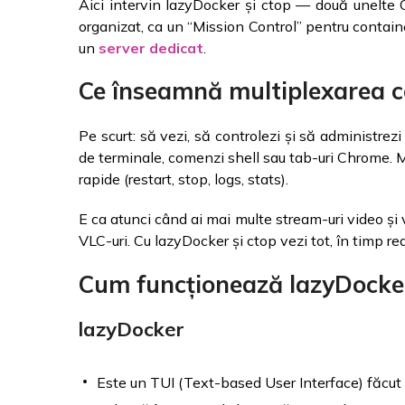
Aici intervin lazyDocker și ctop — două unelte CL
organizat, ca un “Mission Control” pentru contai
un
server dedicat
.
Ce înseamnă multiplexarea c
Pe scurt: să vezi, să controlezi și să administrez
de terminale, comenzi shell sau tab-uri Chrome. Mu
rapide (restart, stop, logs, stats).
E ca atunci când ai mai multe stream-uri video și v
VLC-uri. Cu lazyDocker și ctop vezi tot, în timp rea
Cum funcționează lazyDocker
lazyDocker
Este un TUI (Text-based User Interface) făcut 