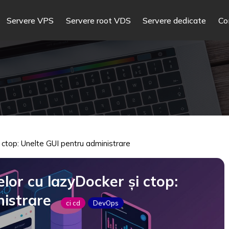
Servere VPS
Servere root VDS
Servere dedicate
Co
i ctop: Unelte GUI pentru administrare
lor cu lazyDocker și ctop:
nistrare
ci cd
DevOps