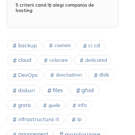
5 criterii cand îți alegi compania de
hosting
backup
ci cd
cautare
cloud
colocare
dedicated
disk
DevOps
directadmin
ghid
files
diskuri
gratis
info
guide
infrastructura it
ip
monitorizare
management