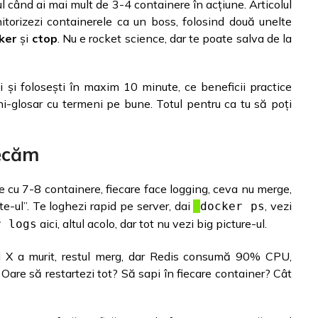
ul când ai mai mult de 3-4 containere în acțiune. Articolul
itorizezi containerele ca un boss, folosind două unelte
ker
și
ctop
. Nu e rocket science, dar te poate salva de la
i și folosești în maxim 10 minute, ce beneficii practice
i-glosar cu termeni pe bune. Totul pentru ca tu să poți
lecăm
e cu 7-8 containere, fiecare face logging, ceva nu merge,
ite-ul”. Te loghezi rapid pe server, dai
, vezi
docker ps
aici, altul acolo, dar tot nu vezi big picture-ul.
r logs
rul X a murit, restul merg, dar Redis consumă 90% CPU,
Oare să restartezi tot? Să sapi în fiecare container? Cât