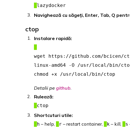
lazydocker
Navighează cu săgeți, Enter, Tab, Q pentru
ctop
Instalare rapidă:
wget https://github.com/bcicen/ct
linux-amd64 -O /usr/local/bin/cto
chmod +x /usr/local/bin/ctop
Detalii pe
github
.
Rulează:
ctop
Shortcuturi utile:
– help,
– restart container,
– kill,
h
r
k
s