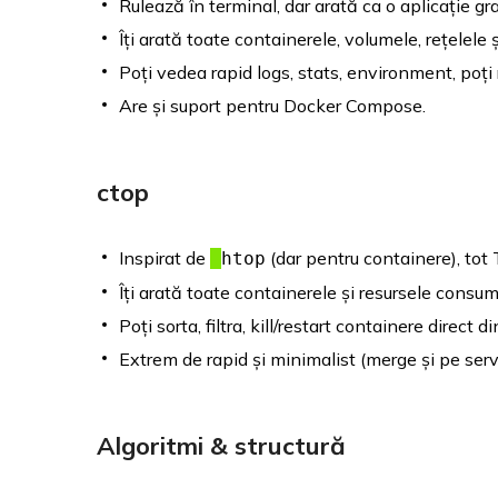
Rulează în terminal, dar arată ca o aplicație gra
Îți arată toate containerele, volumele, rețelele ș
Poți vedea rapid logs, stats, environment, poți 
Are și suport pentru Docker Compose.
ctop
Inspirat de
(dar pentru containere), tot 
htop
Îți arată toate containerele și resursele consu
Poți sorta, filtra, kill/restart containere direct di
Extrem de rapid și minimalist (merge și pe s
Algoritmi & structură