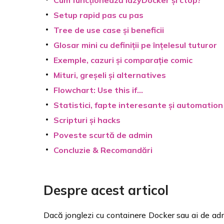
Cum funcționează lazyDocker și ctop?
Setup rapid pas cu pas
Tree de use case și beneficii
Glosar mini cu definiții pe înțelesul tuturor
Exemple, cazuri și comparație comic
Mituri, greșeli și alternatives
Flowchart: Use this if…
Statistici, fapte interesante și automation
Scripturi și hacks
Poveste scurtă de admin
Concluzie & Recomandări
Despre acest articol
Dacă jonglezi cu containere Docker sau ai de admi