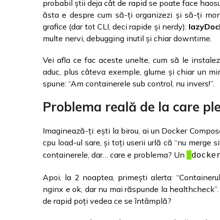
probabil știi deja cât de rapid se poate face haos
ăsta e despre cum să-ți organizezi și să-ți mon
grafice (dar tot CLI, deci rapide și nerdy):
lazyDoc
multe nervi, debugging inutil și chiar downtime.
Vei afla ce fac aceste unelte, cum să le instalez
aduc, plus câteva exemple, glume și chiar un min
spune: “Am containerele sub control, nu invers!”.
Problema reală de la care p
Imaginează-ți: ești la birou, ai un Docker Compos
cpu load-ul sare, și toți userii urlă că “nu merge s
containerele, dar… care e problema? Un
docke
Apoi, la 2 noaptea, primești alerta: “Containe
nginx e ok, dar nu mai răspunde la healthcheck”. 
de rapid poți vedea ce se întâmplă?