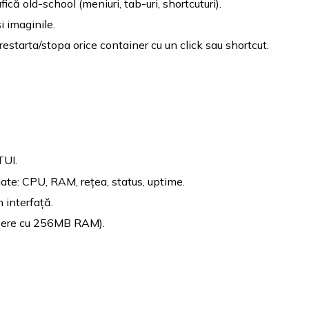
fică old-school (meniuri, tab-uri, shortcuturi).
i imaginile.
restarta/stopa orice container cu un click sau shortcut.
TUI.
mate: CPU, RAM, rețea, status, uptime.
n interfață.
ervere cu 256MB RAM).