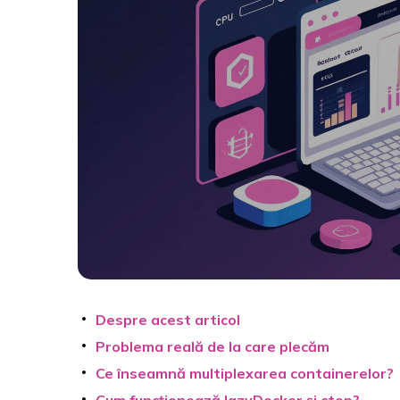
Despre acest articol
Problema reală de la care plecăm
Ce înseamnă multiplexarea containerelor?