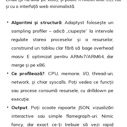
și cu o interfață web minimalistă.
Algoritmi și structură
: Adaptyst folosește un
sampling profiler – adică „ciupește” la intervale
regulate starea proceselor și a resurselor,
construind un tablou clar fără să bage overhead
masiv. E optimizat pentru ARMv7/ARM64, dar
merge și pe x86.
Ce profilează?
: CPU, memorie, I/O, thread-uri,
network, și chiar syscalls. Poți vedea ce funcții
sau procese consumă resursele, cu drilldown pe
execuție.
Output
: Poți scoate rapoarte JSON, vizualizări
interactive sau simple flamegraph-uri. Nimic
fancy, dar exact ce-ți trebuie să vezi rapid