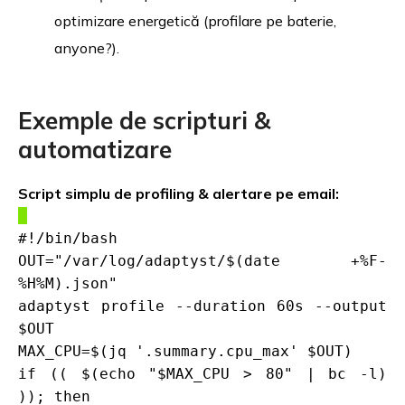
optimizare energetică (profilare pe baterie,
anyone?).
Exemple de scripturi &
automatizare
Script simplu de profiling & alertare pe email:
#!/bin/bash
OUT="/var/log/adaptyst/$(date +%F-
%H%M).json"
adaptyst profile --duration 60s --output
$OUT
MAX_CPU=$(jq '.summary.cpu_max' $OUT)
if (( $(echo "$MAX_CPU > 80" | bc -l)
)); then