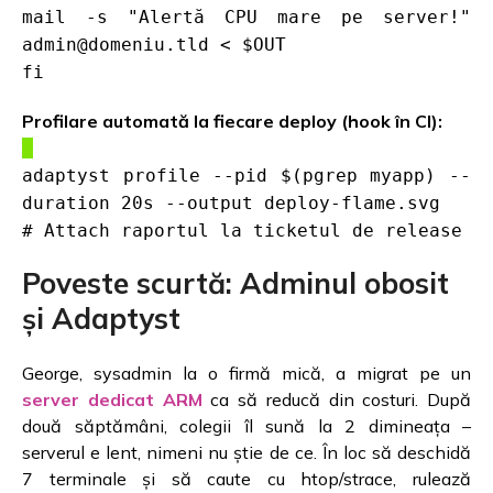
mail -s "Alertă CPU mare pe server!"
admin@domeniu.tld < $OUT
fi
Profilare automată la fiecare deploy (hook în CI):
adaptyst profile --pid $(pgrep myapp) --
duration 20s --output deploy-flame.svg
# Attach raportul la ticketul de release
Poveste scurtă: Adminul obosit
și Adaptyst
George, sysadmin la o firmă mică, a migrat pe un
server dedicat ARM
ca să reducă din costuri. După
două săptămâni, colegii îl sună la 2 dimineața –
serverul e lent, nimeni nu știe de ce. În loc să deschidă
7 terminale și să caute cu htop/strace, rulează