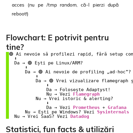
acces (nu pe /tmp random, că-l pierzi după
reboot!)
Flowchart: E potrivit pentru
tine?
🟢 Ai nevoie să profilezi rapid, fără setup com
  ⬇️

  Da → 🟢 Ești pe Linux/ARM?

      ⬇️

      Da → 🟢 Ai nevoie de profiling „ad-hoc”?

          ⬇️

          Da → 🟢 Vrei vizualizare flamegraph ș
              ⬇️

              Da → Folosește Adaptyst!

              Nu → Vezi 
Flamegraph
          Nu → Vrei istoric & alerting?

              ⬇️

              Da → Vezi 
Prometheus
 + 
Grafana
      Nu → Ești pe Windows? Vezi 
Sysinternals
  Nu → Vrei SaaS? Vezi 
Datadog
Statistici, fun facts & utilizări