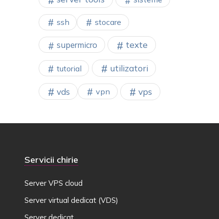
ssh
stocare
texte
supermicro
utilizatori
tutorial
vps
vds
vpn
Servicii chirie
Server VPS cloud
Server virtual dedicat (VDS)
Server dedicat