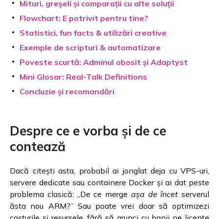
Mituri, greșeli și comparații cu alte soluții
Flowchart: E potrivit pentru tine?
Statistici, fun facts & utilizări creative
Exemple de scripturi & automatizare
Poveste scurtă: Adminul obosit și Adaptyst
Mini Glosar: Real-Talk Definitions
Concluzie și recomandări
Despre ce e vorba și de ce
contează
Dacă citești asta, probabil ai jonglat deja cu VPS-uri,
servere dedicate sau containere Docker și ai dat peste
problema clasică: „De ce merge
așa de încet
serverul
ăsta nou ARM?” Sau poate vrei doar să optimizezi
costurile și resursele, fără să arunci cu banii pe licențe