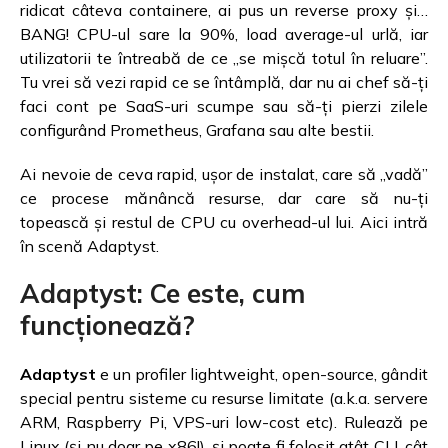
ridicat câteva containere, ai pus un reverse proxy și…
BANG! CPU-ul sare la 90%, load average-ul urlă, iar
utilizatorii te întreabă de ce „se mișcă totul în reluare”.
Tu vrei să vezi rapid ce se întâmplă, dar nu ai chef să-ți
faci cont pe SaaS-uri scumpe sau să-ți pierzi zilele
configurând Prometheus, Grafana sau alte bestii.
Ai nevoie de ceva rapid, ușor de instalat, care să „vadă”
ce procese mănâncă resurse, dar care să nu-ți
topească și restul de CPU cu overhead-ul lui. Aici intră
în scenă Adaptyst.
Adaptyst: Ce este, cum
funcționează?
Adaptyst
e un profiler lightweight, open-source, gândit
special pentru sisteme cu resurse limitate (a.k.a. servere
ARM, Raspberry Pi, VPS-uri low-cost etc). Rulează pe
Linux (și nu doar pe x86!), și poate fi folosit atât CLI, cât