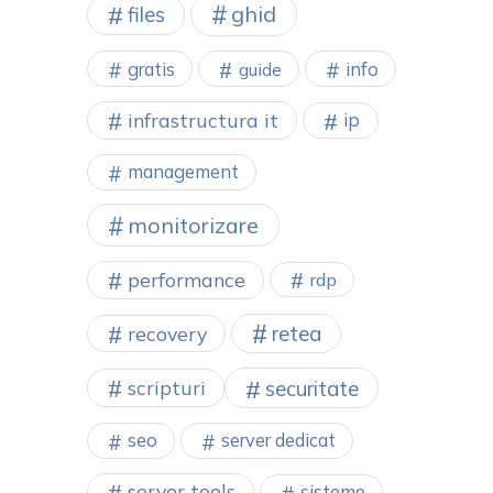
ghid
files
gratis
info
guide
infrastructura it
ip
management
monitorizare
performance
rdp
retea
recovery
securitate
scripturi
seo
server dedicat
server tools
sisteme