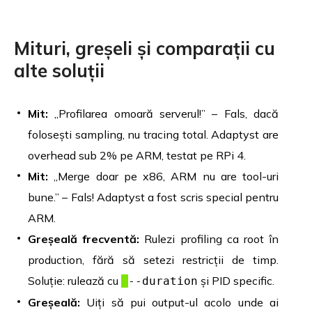
Mituri, greșeli și comparații cu
alte soluții
Mit:
„Profilarea omoară serverul!” – Fals, dacă
folosești sampling, nu tracing total. Adaptyst are
overhead sub 2% pe ARM, testat pe RPi 4.
Mit:
„Merge doar pe x86, ARM nu are tool-uri
bune.” – Fals! Adaptyst a fost scris special pentru
ARM.
Greșeală frecventă:
Rulezi profiling ca root în
production, fără să setezi restricții de timp.
Soluție: rulează cu
și PID specific.
--duration
Greșeală:
Uiți să pui output-ul acolo unde ai