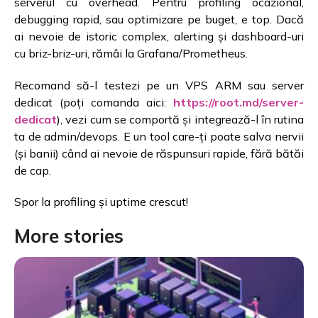
serverul cu overhead. Pentru profiling ocazional,
debugging rapid, sau optimizare pe buget, e top. Dacă
ai nevoie de istoric complex, alerting și dashboard-uri
cu briz-briz-uri, rămâi la Grafana/Prometheus.
Recomand să-l testezi pe un VPS ARM sau server
dedicat (poți comanda aici:
https://root.md/server-
dedicat
), vezi cum se comportă și integrează-l în rutina
ta de admin/devops. E un tool care-ți poate salva nervii
(și banii) când ai nevoie de răspunsuri rapide, fără bătăi
de cap.
Spor la profiling și uptime crescut!
More stories