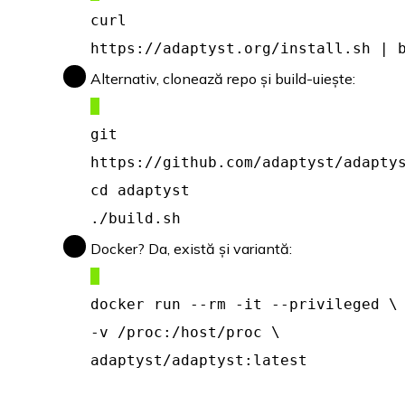
curl -s
https://adaptyst.org/install.sh | 
Alternativ, clonează repo și build-uiește:
git clo
https://github.com/adaptyst/adapty
cd adaptyst
./build.sh
Docker? Da, există și variantă:
docker run --rm -it --privileged \
-v /proc:/host/proc \
adaptyst/adaptyst:latest