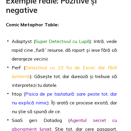
Exemple reale: Pozitive și
negative
Comic Metaphor Table:
Adaptyst (
Super Detectivul cu Lupă
): Intră, vede
rapid cine „fură” resurse, dă raport și iese fără să
deranjeze vecinii.
Perf (
Detectivul cu 10 foi de Excel, dar fără
lanternă
): Găsește tot, dar durează și trebuie să
interpretezi tu datele.
htop (
Pisica de pe tastatură: sare peste tot, dar
nu explică nimic
): Îți arată ce procese există, dar
nu știe să spună
de ce
.
SaaS gen Datadog (
Agentul secret cu
abonament lunar
): Știe tot, dar cere pașaport,