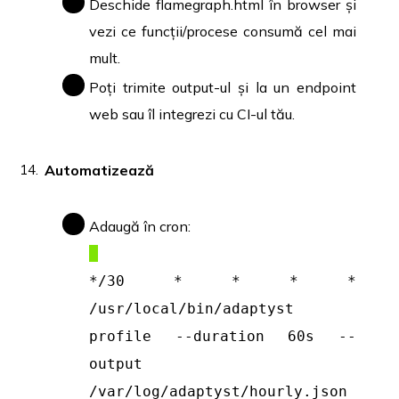
Deschide flamegraph.html în browser și
vezi ce funcții/procese consumă cel mai
mult.
Poți trimite output-ul și la un endpoint
web sau îl integrezi cu CI-ul tău.
Automatizează
Adaugă în cron:
*/30 * * * *
/usr/local/bin/adaptyst
profile --duration 60s --
output
/var/log/adaptyst/hourly.json