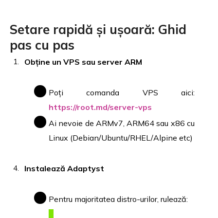
Setare rapidă și ușoară: Ghid
pas cu pas
Obține un VPS sau server ARM
Poți comanda VPS aici:
https://root.md/server-vps
Ai nevoie de ARMv7, ARM64 sau x86 cu
Linux (Debian/Ubuntu/RHEL/Alpine etc)
Instalează Adaptyst
Pentru majoritatea distro-urilor, rulează: