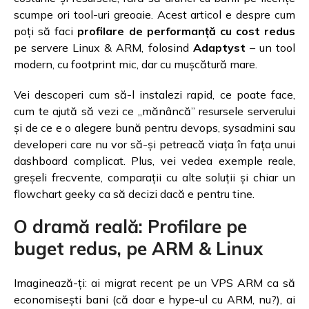
scumpe ori tool-uri greoaie. Acest articol e despre cum
poți să faci
profilare de performanță cu cost redus
pe servere Linux & ARM, folosind
Adaptyst
– un tool
modern, cu footprint mic, dar cu mușcătură mare.
Vei descoperi cum să-l instalezi rapid, ce poate face,
cum te ajută să vezi ce „mănâncă” resursele serverului
și de ce e o alegere bună pentru devops, sysadmini sau
developeri care nu vor să-și petreacă viața în fața unui
dashboard complicat. Plus, vei vedea exemple reale,
greșeli frecvente, comparații cu alte soluții și chiar un
flowchart geeky ca să decizi dacă e pentru tine.
O dramă reală: Profilare pe
buget redus, pe ARM & Linux
Imaginează-ți: ai migrat recent pe un VPS ARM ca să
economisești bani (că doar e hype-ul cu ARM, nu?), ai