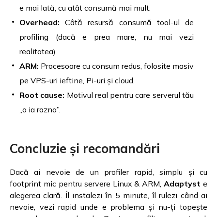
e mai lată, cu atât consumă mai mult.
Overhead:
Câtă resursă consumă tool-ul de
profiling (dacă e prea mare, nu mai vezi
realitatea).
ARM:
Procesoare cu consum redus, folosite masiv
pe VPS-uri ieftine, Pi-uri și cloud.
Root cause:
Motivul real pentru care serverul tău
„o ia razna”.
Concluzie și recomandări
Dacă ai nevoie de un profiler rapid, simplu și cu
footprint mic pentru servere Linux & ARM,
Adaptyst
e
alegerea clară. Îl instalezi în 5 minute, îl rulezi când ai
nevoie, vezi rapid unde e problema și nu-ți topește