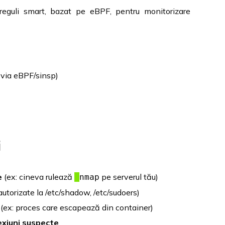
eguli smart, bazat pe eBPF, pentru monitorizare
 via eBPF/sinsp)
i
e
(ex: cineva rulează
pe serverul tău)
nmap
autorizate la /etc/shadow, /etc/sudoers)
(ex: proces care escapează din container)
exiuni suspecte