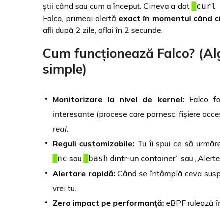
știi când sau cum a început. Cineva a dat
curl
Falco, primeai alertă
exact în momentul când ci
afli după 2 zile, aflai în 2 secunde.
Cum funcționează Falco? (Algo
simple)
Monitorizare la nivel de kernel:
Falco fo
interesante (procese care pornesc, fișiere acce
real
.
Reguli customizabile:
Tu îi spui ce să urmăr
sau
dintr-un container” sau „Alert
nc
bash
Alertare rapidă:
Când se întâmplă ceva suspec
vrei tu.
Zero impact pe performanță:
eBPF rulează în 