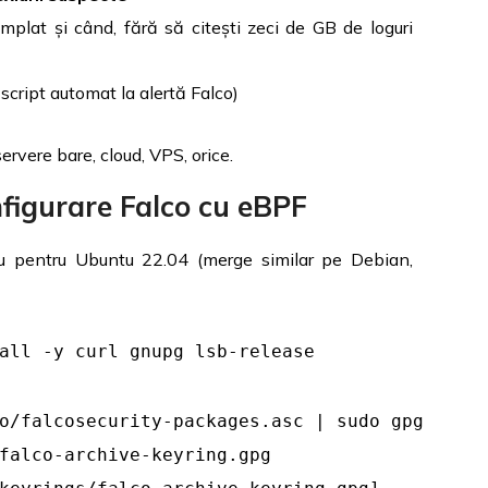
mplat și când, fără să citești zeci de GB de loguri
i script automat la alertă Falco)
rvere bare, cloud, VPS, orice.
nfigurare Falco cu eBPF
lu pentru Ubuntu 22.04 (merge similar pe Debian,
all -y curl gnupg lsb-release
o/falcosecurity-packages.asc | sudo gpg
falco-archive-keyring.gpg