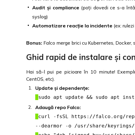
Audit și compliance
(poți dovedi ce s-a întâ
syslog)
Automatizare reacție la incidente
(ex: rulez
Bonus:
Falco merge brici cu Kubernetes, Docker, se
Ghid rapid de instalare și co
Hai să-l pui pe picioare în 10 minute! Exemp
CentOS, etc).
Update și dependențe:
sudo apt update && sudo apt inst
Adaugă repo Falco:
curl -fsSL https://falco.org/rep
--dearmor -o /usr/share/keyrings/