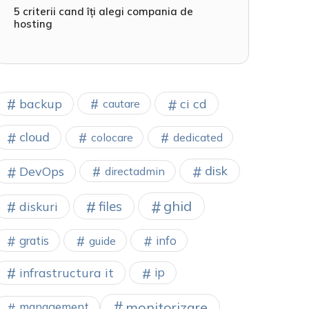
5 criterii cand îți alegi compania de
hosting
backup
ci cd
cautare
cloud
colocare
dedicated
disk
DevOps
directadmin
ghid
files
diskuri
gratis
info
guide
infrastructura it
ip
monitorizare
management