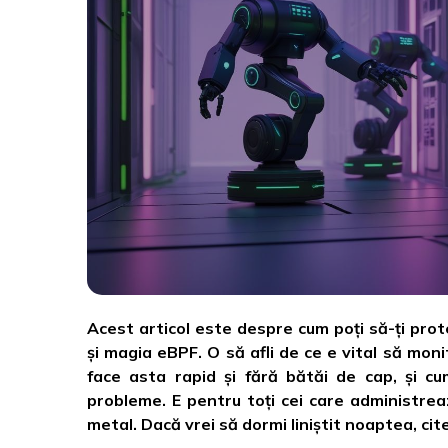
Acest articol este despre cum poți să-ți prot
și magia eBPF. O să afli de ce e vital să moni
face asta rapid și fără bătăi de cap, și cu
probleme. E pentru toți cei care administrea
metal. Dacă vrei să dormi liniștit noaptea, ci