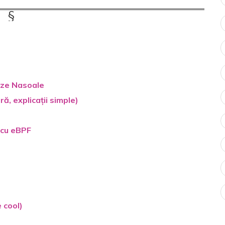
rize Nasoale
ă, explicații simple)
 cu eBPF
)
 cool)