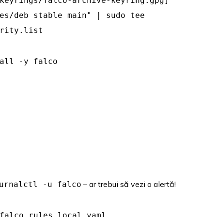
keyrings/falco-archive-keyring.gpg]
es/deb stable main" | sudo tee
rity.list
all -y falco
– ar trebui să vezi o alertă!
urnalctl -u falco
falco_rules.local.yaml