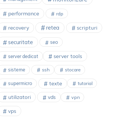
performance
rdp
retea
recovery
scripturi
securitate
seo
server tools
server dedicat
sisteme
ssh
stocare
texte
supermicro
tutorial
utilizatori
vds
vpn
vps