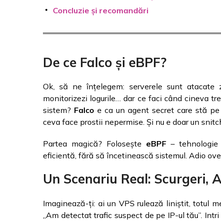
Concluzie și recomandări
De ce Falco și eBPF?
Ok, să ne înțelegem: serverele sunt atacate zi
monitorizezi logurile… dar ce faci când cineva tr
sistem?
Falco
e ca un agent secret care stă pe 
ceva face prostii nepermise. Și nu e doar un snitch,
Partea magică? Folosește
eBPF
– tehnologie 
eficientă, fără să încetinească sistemul. Adio ove
Un Scenariu Real: Scurgeri, A
Imaginează-ți: ai un VPS rulează liniștit, totul me
„Am detectat trafic suspect de pe IP-ul tău”. Intri