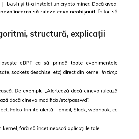
și ți-a instalat un crypto miner. Dacă aveai
 | bash
neva încerca să ruleze ceva neobișnuit
. În loc să
ritmi, structură, explicații
losește eBPF ca să prindă toate evenimentele
sate, sockets deschise, etc) direct din kernel,
în timp
ească. De exemplu: „Alertează dacă cineva rulează
ează dacă cineva modifică /etc/passwd”.
t, Falco trimite alertă – email, Slack, webhook, ce
kernel, fără să încetinească aplicațiile tale.