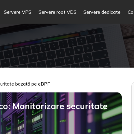
Servere VPS
Servere root VDS
Servere dedicate
Co
ecuritate bazată pe eBPF
lco: Monitorizare securitate