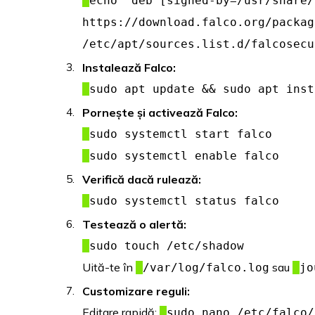
echo "deb [signed-by=/usr/share/
https://download.falco.org/packag
/etc/apt/sources.list.d/falcosecu
Instalează Falco:
sudo apt update && sudo apt inst
Pornește și activează Falco:
sudo systemctl start falco
sudo systemctl enable falco
Verifică dacă rulează:
sudo systemctl status falco
Testează o alertă:
sudo touch /etc/shadow
Uită-te în
sau
/var/log/falco.log
jo
Customizare reguli:
Editare rapidă:
sudo nano /etc/falco/