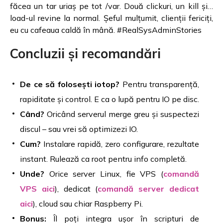
făcea un tar uriaș pe tot /var. Două clickuri, un kill și…
load-ul revine la normal. Șeful mulțumit, clienții fericiți,
eu cu cafeaua caldă în mână. #RealSysAdminStories
Concluzii și recomandări
De ce să folosești iotop?
Pentru transparență,
rapiditate și control. E ca o lupă pentru IO pe disc.
Când?
Oricând serverul merge greu și suspectezi
discul – sau vrei să optimizezi IO.
Cum?
Instalare rapidă, zero configurare, rezultate
instant. Rulează ca root pentru info completă.
Unde?
Orice server Linux, fie VPS (
comandă
VPS aici
), dedicat (
comandă server dedicat
aici
), cloud sau chiar Raspberry Pi.
Bonus:
Îl poți integra ușor în scripturi de