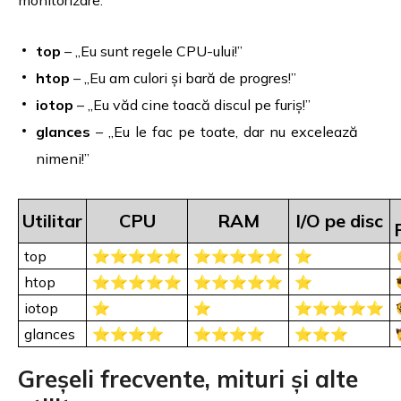
monitorizare:
top
– „Eu sunt regele CPU-ului!”
htop
– „Eu am culori și bară de progres!”
iotop
– „Eu văd cine toacă discul pe furiș!”
glances
– „Eu le fac pe toate, dar nu excelează
nimeni!”
Utilitar
CPU
RAM
I/O pe disc
top
⭐⭐⭐⭐⭐
⭐⭐⭐⭐⭐
⭐
htop
⭐⭐⭐⭐⭐
⭐⭐⭐⭐⭐
⭐
iotop
⭐
⭐
⭐⭐⭐⭐⭐
glances
⭐⭐⭐⭐
⭐⭐⭐⭐
⭐⭐⭐
Greșeli frecvente, mituri și alte