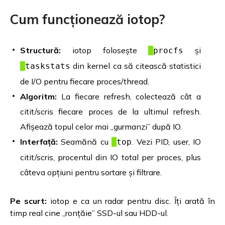
Cum funcționează iotop?
Structură:
iotop folosește
și
procfs
din kernel ca să citească statistici
taskstats
de I/O pentru fiecare proces/thread.
Algoritm:
La fiecare refresh, colectează cât a
citit/scris fiecare proces de la ultimul refresh.
Afișează topul celor mai „gurmanzi” după IO.
Interfață:
Seamănă cu
. Vezi PID, user, IO
top
citit/scris, procentul din IO total per proces, plus
câteva opțiuni pentru sortare și filtrare.
Pe scurt:
iotop e ca un radar pentru disc. Îți arată în
timp real cine „ronțăie” SSD-ul sau HDD-ul.