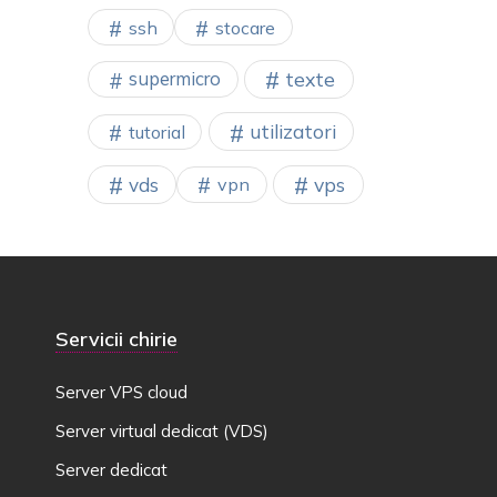
ssh
stocare
texte
supermicro
utilizatori
tutorial
vps
vds
vpn
Servicii chirie
Server VPS cloud
Server virtual dedicat (VDS)
Server dedicat