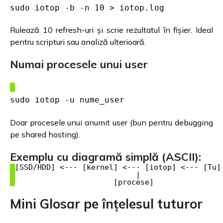
sudo iotop -b -n 10 > iotop.log
Rulează 10 refresh-uri și scrie rezultatul în fișier. Ideal
pentru scripturi sau analiză ulterioară.
Numai procesele unui user
sudo iotop -u nume_user
Doar procesele unui anumit user (bun pentru debugging
pe shared hosting).
Exemplu cu diagramă simplă (ASCII):
[SSD/HDD] <--- [kernel] <--- [iotop] <--- [Tu]

                           |

Mini Glosar pe înțelesul tuturor