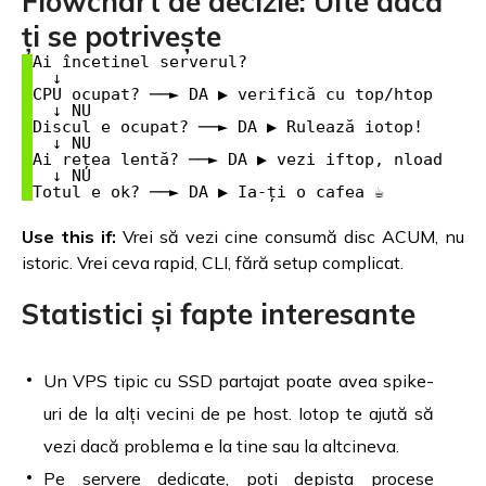
Flowchart de decizie: Uite dacă
ți se potrivește
Ai încetinel serverul?

  ↓

CPU ocupat? ──► DA ▶ verifică cu top/htop

  ↓ NU

Discul e ocupat? ──► DA ▶ Rulează iotop!

  ↓ NU

Ai rețea lentă? ──► DA ▶ vezi iftop, nload

  ↓ NU

Use this if:
Vrei să vezi cine consumă disc ACUM, nu
istoric. Vrei ceva rapid, CLI, fără setup complicat.
Statistici și fapte interesante
Un VPS tipic cu SSD partajat poate avea spike-
uri de la alți vecini de pe host. Iotop te ajută să
vezi dacă problema e la tine sau la altcineva.
Pe servere dedicate, poți depista procese