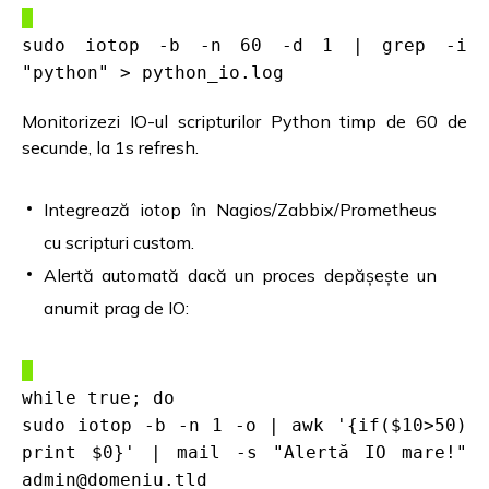
sudo iotop -b -n 60 -d 1 | grep -i
"python" > python_io.log
Monitorizezi IO-ul scripturilor Python timp de 60 de
secunde, la 1s refresh.
Integrează iotop în Nagios/Zabbix/Prometheus
cu scripturi custom.
Alertă automată dacă un proces depășește un
anumit prag de IO:
while true; do
sudo iotop -b -n 1 -o | awk '{if($10>50)
print $0}' | mail -s "Alertă IO mare!"
admin@domeniu.tld