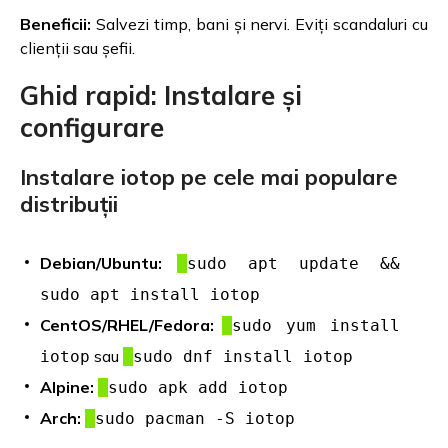
Beneficii:
Salvezi timp, bani și nervi. Eviți scandaluri cu
clienții sau șefii.
Ghid rapid: Instalare și
configurare
Instalare iotop pe cele mai populare
distribuții
Debian/Ubuntu:
sudo apt update &&
sudo apt install iotop
CentOS/RHEL/Fedora:
sudo yum install
sau
iotop
sudo dnf install iotop
Alpine:
sudo apk add iotop
Arch:
sudo pacman -S iotop