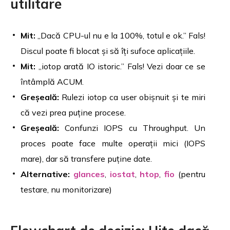
utilitare
Mit:
„Dacă CPU-ul nu e la 100%, totul e ok.” Fals!
Discul poate fi blocat și să îți sufoce aplicațiile.
Mit:
„iotop arată IO istoric.” Fals! Vezi doar ce se
întâmplă ACUM.
Greșeală:
Rulezi iotop ca user obișnuit și te miri
că vezi prea puține procese.
Greșeală:
Confunzi IOPS cu Throughput. Un
proces poate face multe operații mici (IOPS
mare), dar să transfere puține date.
Alternative:
glances
,
iostat
,
htop
,
fio
(pentru
testare, nu monitorizare)