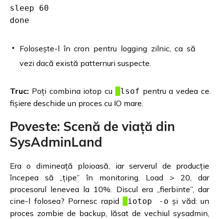
sleep 60
done
Folosește-l în cron pentru logging zilnic, ca să
vezi dacă există patternuri suspecte.
Truc:
Poți combina iotop cu
pentru a vedea ce
lsof
fișiere deschide un proces cu IO mare.
Poveste: Scenă de viață din
SysAdminLand
Era o dimineață ploioasă, iar serverul de producție
începea să „țipe” în monitoring. Load > 20, dar
procesorul lenevea la 10%. Discul era „fierbinte”, dar
cine-l folosea? Pornesc rapid
și văd: un
iotop -o
proces zombie de backup, lăsat de vechiul sysadmin,