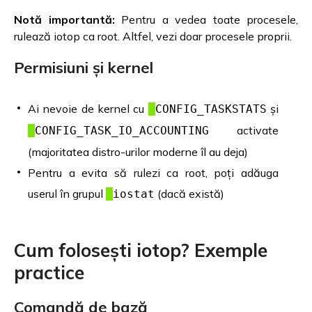
Notă importantă:
Pentru a vedea toate procesele,
rulează iotop ca root. Altfel, vezi doar procesele proprii.
Permisiuni și kernel
Ai nevoie de kernel cu
și
CONFIG_TASKSTATS
activate
CONFIG_TASK_IO_ACCOUNTING
(majoritatea distro-urilor moderne îl au deja)
Pentru a evita să rulezi ca root, poți adăuga
userul în grupul
(dacă există)
iostat
Cum folosești iotop? Exemple
practice
Comandă de bază